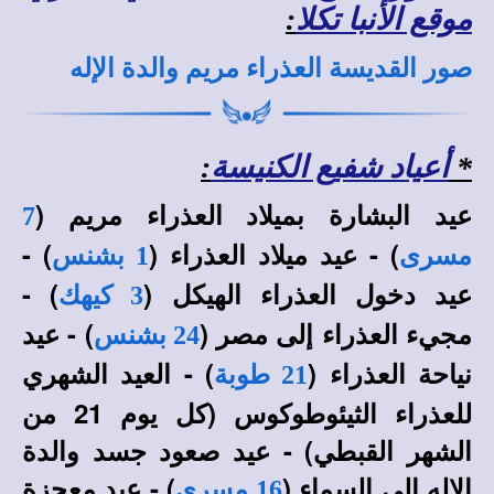
موقع الأنبا تكلا
:
صور القديسة العذراء مريم والدة الإله
*
أعياد شفيع الكنيسة
:
عيد البشارة بميلاد العذراء مريم (
7
) - عيد ميلاد العذراء (
) -
مسرى
1 بشنس
عيد دخول العذراء الهيكل (
) -
3 كيهك
مجيء العذراء إلى مصر (
) - عيد
24 بشنس
نياحة العذراء (
) - العيد الشهري
21 طوبة
للعذراء الثيئوطوكوس (كل يوم 21 من
الشهر القبطي) - عيد صعود جسد والدة
الإله إلى السماء (
) - عيد معجزة
16 مسرى