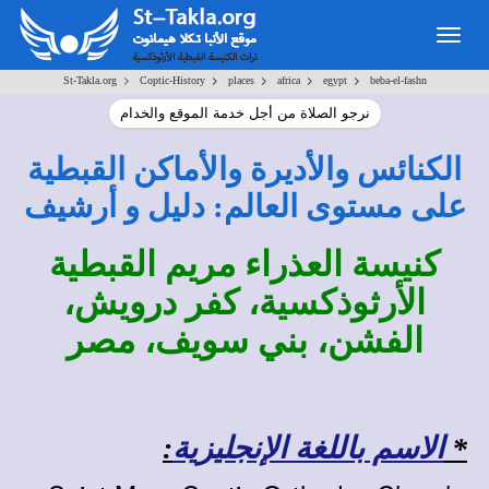
Togg
navig
>
>
>
>
>
St-Takla.org
Coptic-History
places
africa
egypt
beba-el-fashn
نرجو الصلاة من أجل خدمة الموقع والخدام
الكنائس والأديرة والأماكن القبطية
على مستوى العالم: دليل و أرشيف
كنيسة العذراء مريم القبطية
الأرثوذكسية، كفر درويش،
الفشن، بني سويف، مصر
*
الاسم باللغة الإنجليزية
: