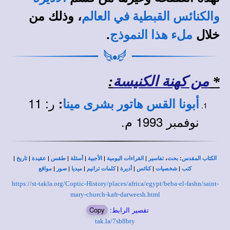
، وذلك من
والكنائس القبطية في العالم
خلال
.
ملء هذا النموذج
*
من كهنة الكنيسة
:
ر: 11
:
أبونا القس هاتور بشرى مينا
نوفمبر 1993 م.
|
|
|
|
|
|
|
،
:
الكتاب المقدس
بحث
تفاسير
القراءات اليومية
الأجبية
أسئلة
طقس
عقيدة
تاريخ
|
|
|
|
|
|
|
كتب
شخصيات
كنائس
أديرة
كلمات ترانيم
ميديا
صور
مواقع
https://st-takla.org/Coptic-History/places/africa/egypt/beba-el-fashn/saint-
mary-church-kafr-darweesh.html
تقصير الرابط:
Copy
tak.la/7sb8bty