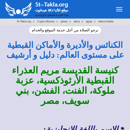
Togg
navig
>
>
>
>
>
St-Takla.org
Coptic-History
places
africa
egypt
beba-el-fashn
نرجو الصلاة من أجل خدمة الموقع والخدام
الكنائس والأديرة والأماكن القبطية
على مستوى العالم: دليل و أرشيف
كنيسة القديسة مريم العذراء
القبطية الأرثوذكسية، عزبة
ملوكة، الفنت، الفشن، بني
سويف، مصر
*
الاسم باللغة الإنجليزية
: