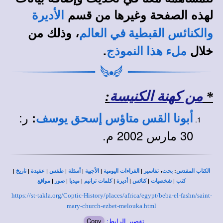
لهذه الصفحة وغيرها من قسم
الأديرة
، وذلك من
والكنائس القبطية في العالم
خلال
.
ملء هذا النموذج
*
من كهنة الكنيسة
:
ر:
:
أبونا القس متاؤس إسحق يوسف
30 مارس 2002 م.
|
|
|
|
|
|
|
،
:
الكتاب المقدس
بحث
تفاسير
القراءات اليومية
الأجبية
أسئلة
طقس
عقيدة
تاريخ
|
|
|
|
|
|
|
كتب
شخصيات
كنائس
أديرة
كلمات ترانيم
ميديا
صور
مواقع
https://st-takla.org/Coptic-History/places/africa/egypt/beba-el-fashn/saint-
mary-church-ezbet-melouka.html
تقصير الرابط:
Copy