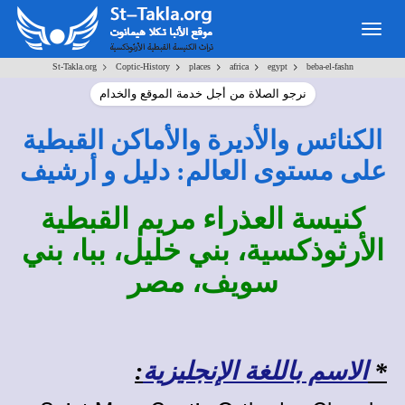
Togg
navig
>
>
>
>
>
St-Takla.org
Coptic-History
places
africa
egypt
beba-el-fashn
نرجو الصلاة من أجل خدمة الموقع والخدام
الكنائس والأديرة والأماكن القبطية
على مستوى العالم: دليل و أرشيف
كنيسة العذراء مريم القبطية
الأرثوذكسية، بني خليل، ببا، بني
سويف، مصر
*
الاسم باللغة الإنجليزية
: