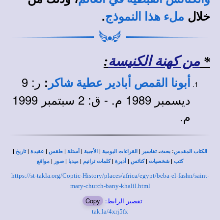
خلال
.
ملء هذا النموذج
*
من كهنة الكنيسة
:
ر: 9
:
أبونا القمص أبادير عطية شاكر
ديسمبر 1989 م. - ق: 2 سبتمبر 1999
م.
|
|
|
|
|
|
|
،
:
الكتاب المقدس
بحث
تفاسير
القراءات اليومية
الأجبية
أسئلة
طقس
عقيدة
تاريخ
|
|
|
|
|
|
|
كتب
شخصيات
كنائس
أديرة
كلمات ترانيم
ميديا
صور
مواقع
https://st-takla.org/Coptic-History/places/africa/egypt/beba-el-fashn/saint-
mary-church-bany-khalil.html
تقصير الرابط:
Copy
tak.la/4xrj5fx