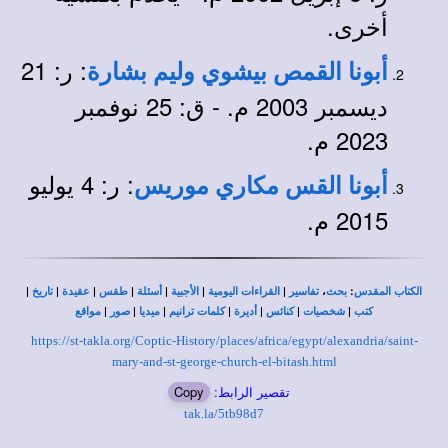
أخرى.
: ر: 21
أبونا القمص بيشوي وليم بشارة
ديسمبر 2003 م. - ق: 25 نوفمبر
2023 م.
: ر: 4 يوليو
أبونا القس مكاري موريس
2015 م.
|
|
|
|
|
|
|
،
:
الكتاب المقدس
بحث
تفاسير
القراءات اليومية
الأجبية
أسئلة
طقس
عقيدة
تاريخ
|
|
|
|
|
|
|
كتب
شخصيات
كنائس
أديرة
كلمات ترانيم
ميديا
صور
مواقع
https://st-takla.org/Coptic-History/places/africa/egypt/alexandria/saint-
mary-and-st-george-church-el-bitash.html
تقصير الرابط:
Copy
tak.la/5tb98d7