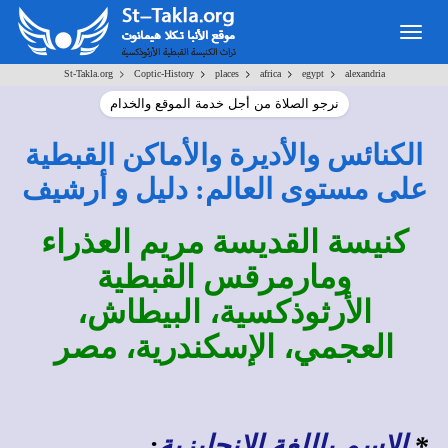
Togg
navig
>
>
>
>
>
St-Takla.org
Coptic-History
places
africa
egypt
alexandria
نرجو الصلاة من أجل خدمة الموقع والخدام
الكنائس والأديرة والأماكن القبطية
على مستوى العالم: دليل و أرشيف
كنيسة القديسة مريم العذراء
ومارمرقس القبطية
الأرثوذكسية، البيطاش،
العجمي، الإسكندرية، مصر
*
الاسم باللغة الإنجليزية
: