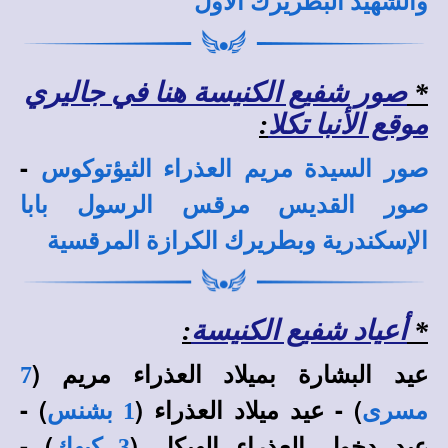
والشهيد البطريرك الأول
*
صور شفيع الكنيسة هنا في جاليري
موقع الأنبا تكلا
:
-
صور السيدة مريم العذراء الثيؤتوكوس
صور القديس مرقس الرسول بابا
الإسكندرية وبطريرك الكرازة المرقسية
*
أعياد شفيع الكنيسة
:
عيد البشارة بميلاد العذراء مريم (
7
) - عيد ميلاد العذراء (
) -
مسرى
1 بشنس
عيد دخول العذراء الهيكل (
) -
3 كيهك