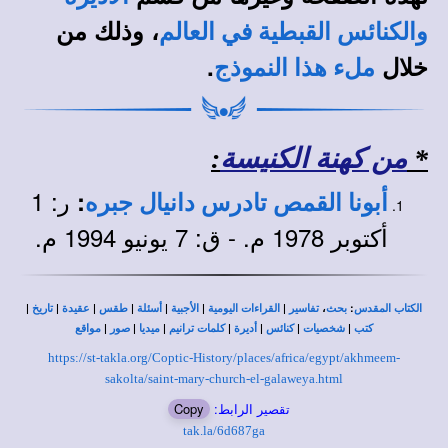
، وذلك من
والكنائس القبطية في العالم
خلال
.
ملء هذا النموذج
*
من كهنة الكنيسة
:
ر: 1
:
أبونا القمص تادرس دانيال جبره
أكتوبر 1978 م. - ق: 7 يونيو 1994 م.
|
|
|
|
|
|
|
،
:
الكتاب المقدس
بحث
تفاسير
القراءات اليومية
الأجبية
أسئلة
طقس
عقيدة
تاريخ
|
|
|
|
|
|
|
كتب
شخصيات
كنائس
أديرة
كلمات ترانيم
ميديا
صور
مواقع
https://st-takla.org/Coptic-History/places/africa/egypt/akhmeem-
sakolta/saint-mary-church-el-galaweya.html
تقصير الرابط:
Copy
tak.la/6d687ga