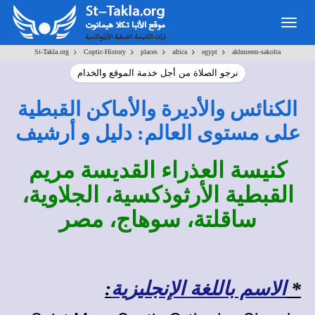
Togg
navig
>
>
>
>
>
St-Takla.org
Coptic-History
places
africa
egypt
akhmeem-sakolta
نرجو الصلاة من أجل خدمة الموقع والخدام
الكنائس والأديرة والأماكن القبطية
على مستوى العالم: دليل و أرشيف
كنيسة العذراء القديسة مريم
القبطية الأرثوذكسية، الجلاوية،
ساقلتة، سوهاج، مصر
*
الاسم باللغة الإنجليزية
: