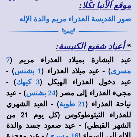
موقع الأنبا تكلا
:
صور القديسة العذراء مريم والدة الإله
*
أعياد شفيع الكنيسة
:
عيد البشارة بميلاد العذراء مريم (
7
) - عيد ميلاد العذراء (
) -
مسرى
1 بشنس
عيد دخول العذراء الهيكل (
) -
3 كيهك
مجيء العذراء إلى مصر (
) - عيد
24 بشنس
نياحة العذراء (
) - العيد الشهري
21 طوبة
للعذراء الثيئوطوكوس (كل يوم 21 من
الشهر القبطي) - عيد صعود جسد والدة
الإله إلى السماء (
) - عيد معجزة
16 مسرى