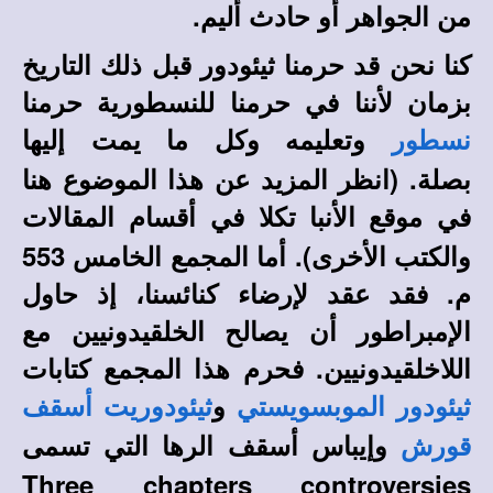
من الجواهر أو حادث أليم.
كنا نحن قد حرمنا ثيئودور قبل ذلك التاريخ
بزمان لأننا في حرمنا للنسطورية حرمنا
وتعليمه وكل ما يمت إليها
نسطور
بصلة
. (انظر المزيد عن هذا الموضوع هنا
في
في أقسام المقالات
موقع الأنبا تكلا
والكتب الأخرى).
أما المجمع الخامس 553
م. فقد عقد لإرضاء كنائسنا، إذ حاول
الإمبراطور أن يصالح الخلقيدونيين مع
اللاخلقيدونيين. فحرم هذا المجمع كتابات
و
ثيئودور الموبسويستي
ثيئودوريت أسقف
وإيباس أسقف الرها التي تسمى
قورش
Three chapters controversies