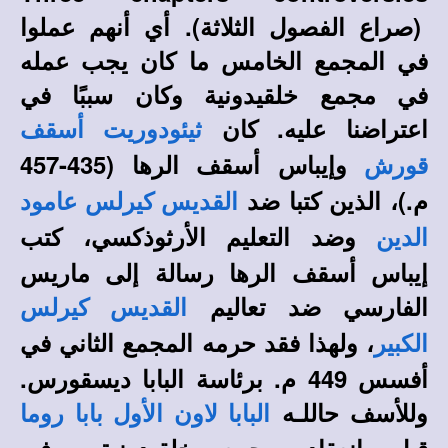
(صراع الفصول الثلاثة). أي أنهم عملوا
في المجمع الخامس ما كان يجب عمله
في مجمع خلقيدونية وكان سببًا في
اعتراضنا عليه. كان
ثيئودوريت أسقف
وإيباس أسقف الرها (435-457
قورش
م.)، الذين كتبا ضد
القديس كيرلس عامود
وضد التعليم الأرثوذكسي، كتب
الدين
إيباس أسقف الرها رسالة إلى ماريس
الفارسي ضد تعاليم
القديس كيرلس
، ولهذا فقد حرمه المجمع الثاني في
الكبير
أفسس 449 م. برئاسة البابا ديسقورس.
وللأسف حاللـه
البابا لاون الأول بابا روما