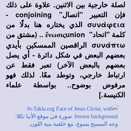
لصلة خارجية بين الاثنين. علاوة على ذلك
فإن التعبير "اتصال"
conjoining
-
συνάφεια
الذي يختاره هنا بدلًا من
كلمة "اتحاد"
union
.. (مشتق من
ἕνωσις
συνάπτω
الراقصين الممسكين بأيدي
بعضهم البعض في شكل دائرة - أي يصل
بعضهم بالبعض الآخر) تعبر فقط عن
ارتباط خارجي، وتوطد معًا. لذلك فهو
مرفوض بوضوح.. بواسطة علماء
الكنيسة.]