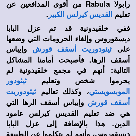
رابولا Rabula من أقوى المدافعين عن
تعليم
.
القديس كيرلس الكبير
ففي خلقيدونية قد تم عزل البابا
ديسقوروس وإلغاء الحرومات التي وضعها
على
وإيباس
ثيئودوريت أسقف قورش
أسقف الرها. فأصبحت أمامنا المشاكل
التالية: أنهم في مجمع خلقيدونية لم
يحرموا شخص وتعليم
ثيئودور
، وكذلك تعاليم
الموبسويستي
ثيئودوريت
وإيباس أسقف الرها التي
أسقف قورش
هي ضد تعليم القديس كيرلس عامود
الدين. هذا بالإضافة إلى عزل البابا
ديسقوروس، وأنهم لم يتكلموا عن الطبيعة