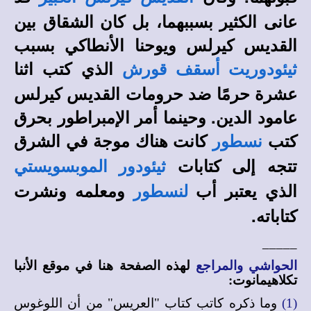
عانى الكثير بسببهما، بل كان الشقاق بين
القديس كيرلس ويوحنا الأنطاكي بسبب
الذي كتب اثنا
ثيئودوريت أسقف قورش
عشرة حرمًا ضد حرومات القديس كيرلس
عامود الدين. وحينما أمر الإمبراطور بحرق
كتب
كانت هناك موجة في الشرق
نسطور
تتجه إلى كتابات
ثيئودور الموبسويستي
الذي يعتبر أب
ومعلمه ونشرت
لنسطور
كتاباته.
_____
الحواشي والمراجع
لهذه الصفحة هنا في
موقع الأنبا
تكلاهيمانوت
:
(1)
وما ذكره كاتب كتاب "العريس" من أن اللوغوس