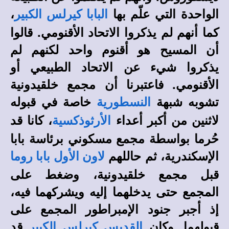
الواحدة التي علّم بها
،
البابا كيرلس الكبير
كما أنهم لم يذكروا الاتحاد الأقنومي. قالوا
أن المسيح هو أقنوم واحد لكنهم لم
يذكروا شيء عن الاتحاد الطبيعي أو
الأقنومي. فاعتبرنا أن مجمع خلقيدونية
تشوبه شبهة
خاصة في قبوله
النسطورية
لاثنين من أكبر أعداء
، كانا قد
الأرثوذكسية
حُرما بواسطة مجمع مسكوني برئاسة بابا
الإسكندرية، ثم حاللهم
لاون الأول بابا روما
قبل مجمع خلقيدونية، وضغط على
المجمع حتى يدخلهما إليه ويشركهما فيه،
إذ أجبر جنود الإمبراطور المجمع على
قبولهما. وكان
قد
القديس كيرلس الكبير