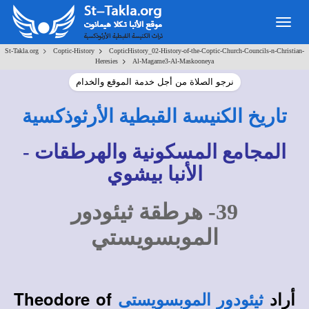
Togg
navig
>
>
St-Takla.org
Coptic-History
CopticHistory_02-History-of-the-Coptic-Church-Councils-n-Christian-
>
Heresies
Al-Magame3-Al-Maskooneya
نرجو الصلاة من أجل خدمة الموقع والخدام
تاريخ الكنيسة القبطية الأرثوذكسية
المجامع المسكونية والهرطقات -
الأنبا بيشوي
39- هرطقة ثيئودور
الموبسويستي
أراد
Theodore of
ثيئودور الموبسويستى