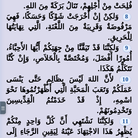
فُلِحَتْ مِنْ أَجْلِهِمْ، تَنَالُ بَرَكَةً مِنَ اللهِ.
وَلكِنْ إِنْ أَخْرَجَتْ شَوْكًا وَحَسَكًا، فَهِيَ
8
مَرْفُوضَةٌ وَقَرِيبَةٌ مِنَ اللَّعْنَةِ، الَّتِي نِهَايَتُهَا
لِلْحَرِيقِ.
وَلكِنَّنَا قَدْ تَيَقَّنَّا مِنْ جِهَتِكُمْ أَيُّهَا الأَحِبَّاءُ،
9
أُمُورًا أَفْضَلَ، وَمُخْتَصَّةً بِالْخَلاَصِ، وَإِنْ كُنَّا
نَتَكَلَّمُ هَكَذَا.
لأَنَّ اللهَ لَيْسَ بِظَالِمٍ حَتَّى يَنْسَى
10
عَمَلَكُمْ وَتَعَبَ الْمَحَبَّةِ الَّتِي أَظْهَرْتُمُوهَا نَحْوَ
اسْمِهِ، إِذْ قَدْ خَدَمْتُمُ الْقِدِّيسِينَ
☰
وَتَخْدِمُونَهُمْ.
وَلكِنَّنَا نَشْتَهِي أَنَّ كُلَّ وَاحِدٍ مِنْكُمْ
11
يُظْهِرُ هَذَا الاجْتِهَادَ عَيْنَهُ لِيَقِينِ الرَّجَاءِ إِلَى