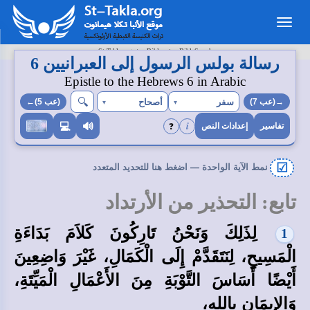
Toggle
navigation
>
>
St-Takla.org
Bibles
BibleSearch
رسالة بولس الرسول إلى العبرانيين 6
Epistle to the Hebrews 6 in Arabic
🔍︎
سفر
أصحاح
→(عب 7)
▾
▾
(عب 5)←
i
❓
💻
🔊
تفاسير
إعدادات النص
☑
نمط الآية الواحدة — اضغط هنا للتحديد المتعدد
تابع: التحذير من الأرتداد
لِذَلِكَ وَنَحْنُ تَارِكُونَ كَلاَمَ بَدَاءَةِ
1
الْمَسِيحِ، لِنَتَقَدَّمْ إِلَى الْكَمَالِ، غَيْرَ وَاضِعِينَ
أَيْضًا أَسَاسَ التَّوْبَةِ مِنَ الأَعْمَالِ الْمَيِّتَةِ،
وَالإِيمَانِ بِاللهِ،