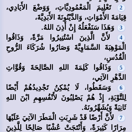
تَعْلِيمَ الْمَعْمُودِيَّاتِ، وَوَضْعَ الأَيَادِي،
2
قِيَامَةَ الأَمْوَاتِ، وَالدَّيْنُونَةَ الأَبَدِيَّةَ،
وَهَذَا سَنَفْعَلُهُ إِنْ أَذِنَ اللهُ.
3
لأَنَّ الَّذِينَ اسْتُنِيرُوا مَرَّةً، وَذَاقُوا
4
الْمَوْهِبَةَ السَّمَاوِيَّةَ وَصَارُوا شُرَكَاءَ الرُّوحِ
الْقُدُسِ،
وَذَاقُوا كَلِمَةَ اللهِ الصَّالِحَةَ وَقُوَّاتِ
5
الدَّهْرِ الآتِي،
وَسَقَطُوا، لَا يُمْكِنُ تَجْدِيدُهُمْ أَيْضًا
6
لِلتَّوْبَةِ، إِذْ هُمْ يَصْلِبُونَ لأَنْفُسِهِمِ ابْنَ اللهِ
ثَانِيَةً وَيُشَهِّرُونَهُ.
لأَنَّ أَرْضًا قَدْ شَرِبَتِ الْمَطَرَ الآتِيَ عَلَيْهَا
7
مِرَارًا كَثِيرَةً، وَأَنْتَجَتْ عُشْبًا صَالِحًا لِلَّذِينَ