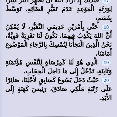
17
لِوَرَثَةِ الْمَوْعِدِ عَدَمَ تَغَيُّرِ قَضَائِهِ، تَوَسَّطَ
بِقَسَمٍ،
حَتَّى بِأَمْرَيْنِ عَدِيمَيِ التَّغَيُّرِ، لَا يُمْكِنُ
18
أَنَّ اللهَ يَكْذِبُ فِيهِمَا، تَكُونُ لَنَا تَعْزِيَةٌ قَوِيَّةٌ،
نَحْنُ الَّذِينَ الْتَجَأْنَا لِنُمْسِكَ بِالرَّجَاءِ الْمَوْضُوعِ
أَمَامَنَا،
الَّذِي هُوَ لَنَا كَمِرْسَاةٍ لِلنَّفْسِ مُؤْتَمَنَةٍ
19
وَثَابِتَةٍ، تَدْخُلُ إِلَى مَا دَاخِلَ الْحِجَابِ،
حَيْثُ دَخَلَ يَسُوعُ كَسَابِقٍ لأَجْلِنَا، صَائِرًا
20
عَلَى رُتْبَةِ مَلْكِي صَادَقَ، رَئِيسَ كَهَنَةٍ إِلَى
الأَبَدِ.