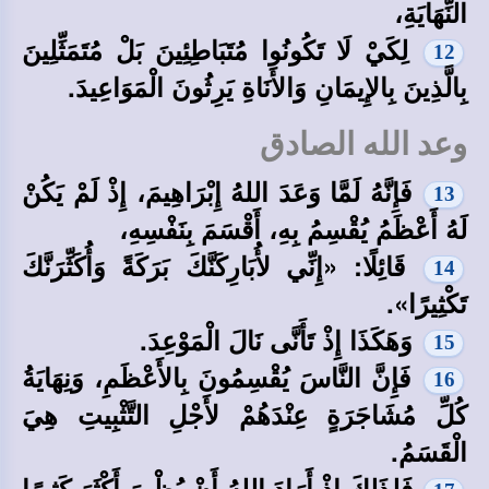
النِّهَايَةِ،
لِكَيْ لَا تَكُونُوا مُتَبَاطِئِينَ بَلْ مُتَمَثِّلِينَ
12
بِالَّذِينَ بِالإِيمَانِ وَالأَنَاةِ يَرِثُونَ الْمَوَاعِيدَ.
وعد الله الصادق
فَإِنَّهُ لَمَّا وَعَدَ اللهُ إِبْرَاهِيمَ، إِذْ لَمْ يَكُنْ
13
لَهُ أَعْظَمُ يُقْسِمُ بِهِ، أَقْسَمَ بِنَفْسِهِ،
قَائِلًا: «إِنِّي لأُبَارِكَنَّكَ بَرَكَةً وَأُكَثِّرَنَّكَ
14
تَكْثِيرًا».
وَهَكَذَا إِذْ تَأَنَّى نَالَ الْمَوْعِدَ.
15
فَإِنَّ النَّاسَ يُقْسِمُونَ بِالأَعْظَمِ، وَنِهَايَةُ
16
كُلِّ مُشَاجَرَةٍ عِنْدَهُمْ لأَجْلِ التَّثْبِيتِ هِيَ
الْقَسَمُ.
فَلِذَلِكَ إِذْ أَرَادَ اللهُ أَنْ يُظْهِرَ أَكْثَرَ كَثِيرًا