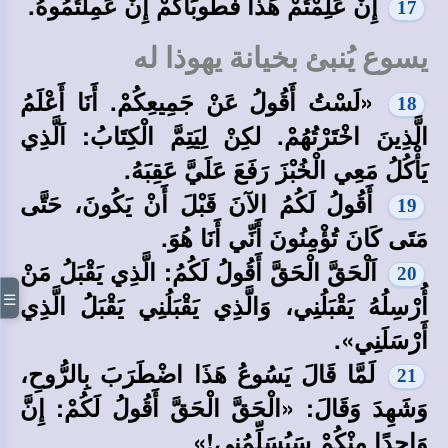
إِنْ عَلِمْتُمْ هَذَا فَطُوبَاكُمْ إِنْ عَمِلْتُمُوهُ.
17
يسوع يُنبئ بخيانة يهوذا له
«لَسْتُ أَقُولُ عَنْ جَمِيعِكُمْ. أَنَا أَعْلَمُ
18
الَّذِينَ اخْتَرْتُهُمْ. لكِنْ لِيَتِمَّ الْكِتَابُ: اَلَّذِي
يَأْكُلُ مَعِي الْخُبْزَ رَفَعَ عَلَيَّ عَقِبَهُ.
أَقُولُ لَكُمُ الآنَ قَبْلَ أَنْ يَكُونَ، حَتَّى
19
مَتَى كَانَ تُؤْمِنُونَ أَنِّي أَنَا هُوَ.
اَلْحَقَّ الْحَقَّ أَقُولُ لَكُمُ: الَّذِي يَقْبَلُ مَنْ
20
☰
أُرْسِلُهُ يَقْبَلُنِي، وَالَّذِي يَقْبَلُنِي يَقْبَلُ الَّذِي
أَرْسَلَنِي».
لَمَّا قَالَ يَسُوعُ هَذَا اضْطَرَبَ بِالرُّوحِ،
21
وَشَهِدَ وَقَالَ: «الْحَقَّ الْحَقَّ أَقُولُ لَكُمْ: إِنَّ
وَاحِدًا مِنْكُمْ سَيُسَلِّمُنِي!»