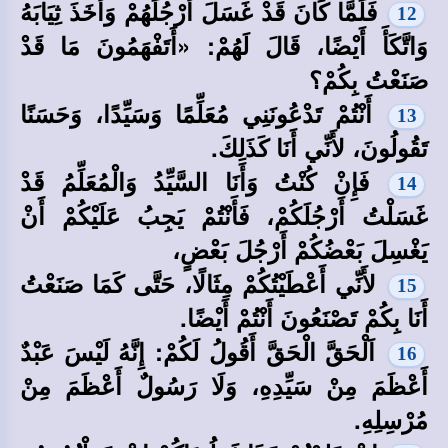
فَلَمَّا كَانَ قَدْ غَسَلَ أَرْجُلَهُمْ وَأَخَذَ ثِيَابَهُ
12
وَاتَّكَأَ أَيْضًا، قَالَ لَهُمْ: «أَتَفْهَمُونَ مَا قَدْ
صَنَعْتُ بِكُمْ؟
أَنْتُمْ تَدْعُونَنِي مُعَلِّمًا وَسَيِّدًا، وَحَسَنًا
13
تَقُولُونَ، لأَنِّي أَنَا كَذَلِكَ.
فَإِنْ كُنْتُ وَأَنَا السَّيِّدُ وَالْمُعَلِّمُ قَدْ
14
غَسَلْتُ أَرْجُلَكُمْ، فَأَنْتُمْ يَجِبُ عَلَيْكُمْ أَنْ
يَغْسِلَ بَعْضُكُمْ أَرْجُلَ بَعْضٍ،
لأَنِّي أَعْطَيْتُكُمْ مِثَالًا، حَتَّى كَمَا صَنَعْتُ
15
أَنَا بِكُمْ تَصْنَعُونَ أَنْتُمْ أَيْضًا.
اَلْحَقَّ الْحَقَّ أَقُولُ لَكُمْ: إِنَّهُ لَيْسَ عَبْدٌ
16
أَعْظَمَ مِنْ سَيِّدِهِ، وَلَا رَسُولٌ أَعْظَمَ مِنْ
مُرْسِلِهِ.