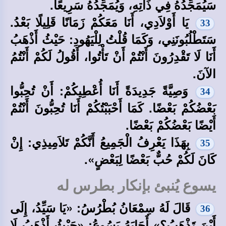
سَيُمَجِّدُهُ فِي ذَاتِهِ، وَيُمَجِّدُهُ سَرِيعًا.
يَا أَوْلاَدِي، أَنَا مَعَكُمْ زَمَانًا قَلِيلًا بَعْدُ.
33
سَتَطْلُبُونَنِي، وَكَمَا قُلْتُ لِلْيَهُودِ: حَيْثُ أَذْهَبُ
أَنَا لَا تَقْدِرُونَ أَنْتُمْ أَنْ تَأْتُوا، أَقُولُ لَكُمْ أَنْتُمُ
الآنَ.
وَصِيَّةً جَدِيدَةً أَنَا أُعْطِيكُمْ: أَنْ تُحِبُّوا
34
بَعْضُكُمْ بَعْضًا. كَمَا أَحْبَبْتُكُمْ أَنَا تُحِبُّونَ أَنْتُمْ
أَيْضًا بَعْضُكُمْ بَعْضًا.
بِهَذَا يَعْرِفُ الْجَمِيعُ أَنَّكُمْ تَلاَمِيذِي: إِنْ
35
كَانَ لَكُمْ حُبٌّ بَعْضًا لِبَعْضٍ».
يسوع يُنبئ بإنكار بطرس له
قَالَ لَهُ سِمْعَانُ بُطْرُسُ: «يَا سَيِّدُ، إِلَى
36
أَيْنَ تَذْهَبُ؟» أَجَابَهُ يَسُوعُ: «حَيْثُ أَذْهَبُ لَا