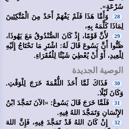
سُرْعَةٍ».
وَأَمَّا هَذَا فَلَمْ يَفْهَمْ أَحَدٌ مِنَ الْمُتَّكِئِينَ
28
لِمَاذَا كَلَّمَهُ بِهِ،
لأَنَّ قَوْمًا، إِذْ كَانَ الصُّنْدُوقُ مَعَ يَهُوذَا،
29
ظَنُّوا أَنَّ يَسُوعَ قَالَ لَهُ: اشْتَرِ مَا نَحْتَاجُ إِلَيْهِ
لِلْعِيدِ، أَوْ أَنْ يُعْطِيَ شَيْئًا لِلْفُقَرَاءِ.
الوصية الجديدة
فَذَاكَ لَمَّا أَخَذَ اللُّقْمَةَ خَرَجَ لِلْوَقْتِ.
30
وَكَانَ لَيْلًا.
فَلَمَّا خَرَجَ قَالَ يَسُوعُ: «الآنَ تَمَجَّدَ ابْنُ
31
الإِنْسَانِ وَتَمَجَّدَ اللهُ فِيهِ.
إِنْ كَانَ اللهُ قَدْ تَمَجَّدَ فِيهِ، فَإِنَّ اللهَ
32