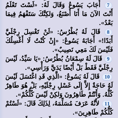
أَجَابَ يَسُوعُ وَقَالَ لَهُ: «لَسْتَ تَعْلَمُ
7
أَنْتَ الآنَ مَا أَنَا أَصْنَعُ، وَلكِنَّكَ سَتَفْهَمُ فِيمَا
بَعْدُ».
قَالَ لَهُ بُطْرُسُ: «لَنْ تَغْسِلَ رِجْلَيَّ
8
أَبَدًا!» أَجَابَهُ يَسُوعُ: «إِنْ كُنْتُ لَا أَغْسِلُكَ
فَلَيْسَ لَكَ مَعِي نَصِيبٌ».
قَالَ لَهُ سِمْعَانُ بُطْرُسُ: «يَا سَيِّدُ، لَيْسَ
9
رِجْلَيَّ فَقَطْ بَلْ أَيْضًا يَدَيَّ وَرَأْسِي».
قَالَ لَهُ يَسُوعُ: «الَّذِي قَدِ اغْتَسَلَ لَيْسَ
10
لَهُ حَاجَةٌ إِلاَّ إِلَى غَسْلِ رِجْلَيْهِ، بَلْ هُوَ طَاهِرٌ
كُلُّهُ. وَأَنْتُمْ طَاهِرُونَ وَلكِنْ لَيْسَ كُلُّكُمْ».
لأَنَّهُ عَرَفَ مُسَلِّمَهُ، لِذَلِكَ قَالَ: «لَسْتُمْ
11
كُلُّكُمْ طَاهِرِينَ».