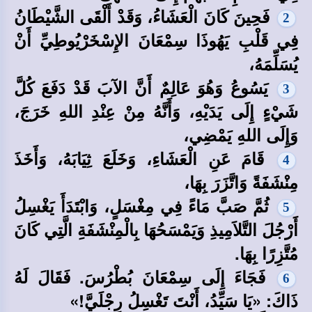
فَحِينَ كَانَ الْعَشَاءُ، وَقَدْ أَلْقَى الشَّيْطَانُ
2
فِي قَلْبِ يَهُوذَا سِمْعَانَ الإِسْخَرْيُوطِيِّ أَنْ
يُسَلِّمَهُ،
يَسُوعُ وَهُوَ عَالِمٌ أَنَّ الآبَ قَدْ دَفَعَ كُلَّ
3
شَيْءٍ إِلَى يَدَيْهِ، وَأَنَّهُ مِنْ عِنْدِ اللهِ خَرَجَ،
وَإِلَى اللهِ يَمْضِي،
قَامَ عَنِ الْعَشَاءِ، وَخَلَعَ ثِيَابَهُ، وَأَخَذَ
4
مِنْشَفَةً وَاتَّزَرَ بِهَا،
ثُمَّ صَبَّ مَاءً فِي مِغْسَلٍ، وَابْتَدَأَ يَغْسِلُ
5
أَرْجُلَ التَّلاَمِيذِ وَيَمْسَحُهَا بِالْمِنْشَفَةِ الَّتِي كَانَ
مُتَّزِرًا بِهَا.
فَجَاءَ إِلَى سِمْعَانَ بُطْرُسَ. فَقَالَ لَهُ
6
ذَاكَ: «يَا سَيِّدُ، أَنْتَ تَغْسِلُ رِجْلَيَّ!»