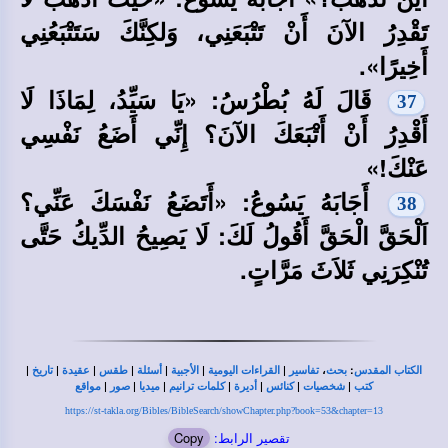
تَقْدِرُ الآنَ أَنْ تَتْبَعَنِي، وَلكِنَّكَ سَتَتْبَعُنِي
أَخِيرًا».
قَالَ لَهُ بُطْرُسُ: «يَا سَيِّدُ، لِمَاذَا لَا
37
أَقْدِرُ أَنْ أَتْبَعَكَ الآنَ؟ إِنِّي أَضَعُ نَفْسِي
عَنْكَ!»
أَجَابَهُ يَسُوعُ: «أَتَضَعُ نَفْسَكَ عَنِّي؟
38
اَلْحَقَّ الْحَقَّ أَقُولُ لَكَ: لَا يَصِيحُ الدِّيكُ حَتَّى
تُنْكِرَنِي ثَلاَثَ مَرَّاتٍ.
|
|
|
|
|
|
|
،
:
الكتاب المقدس
بحث
تفاسير
القراءات اليومية
الأجبية
أسئلة
طقس
عقيدة
تاريخ
|
|
|
|
|
|
|
كتب
شخصيات
كنائس
أديرة
كلمات ترانيم
ميديا
صور
مواقع
https://st-takla.org/Bibles/BibleSearch/showChapter.php?book=53&chapter=13
تقصير الرابط:
Copy