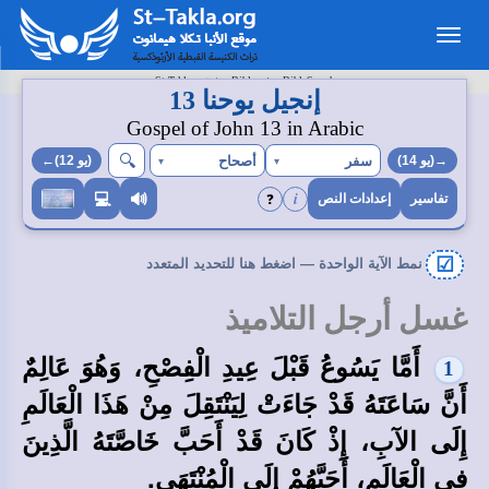
Toggle
navigation
>
>
St-Takla.org
Bibles
BibleSearch
إنجيل يوحنا 13
Gospel of John 13 in Arabic
🔍︎
سفر
أصحاح
→(يو 14)
▾
▾
(يو 12)←
i
❓
💻
🔊
تفاسير
إعدادات النص
☑
نمط الآية الواحدة — اضغط هنا للتحديد المتعدد
غسل أرجل التلاميذ
أَمَّا يَسُوعُ قَبْلَ عِيدِ الْفِصْحِ، وَهُوَ عَالِمٌ
1
أَنَّ سَاعَتَهُ قَدْ جَاءَتْ لِيَنْتَقِلَ مِنْ هَذَا الْعَالَمِ
إِلَى الآبِ، إِذْ كَانَ قَدْ أَحَبَّ خَاصَّتَهُ الَّذِينَ
فِي الْعَالَمِ، أَحَبَّهُمْ إِلَى الْمُنْتَهَى.