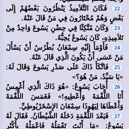
فَكَانَ التَّلاَمِيذُ يَنْظُرُونَ بَعْضُهُمْ إِلَى
22
بَعْضٍ وَهُمْ مُحْتَارُونَ فِي مَنْ قَالَ عَنْهُ.
وَكَانَ مُتَّكِئًا فِي حِضْنِ يَسُوعَ وَاحِدٌ مِنْ
23
تَلاَمِيذِهِ، كَانَ يَسُوعُ يُحِبُّهُ.
فَأَوْمَأَ إِلَيْهِ سِمْعَانُ بُطْرُسُ أَنْ يَسْأَلَ
24
مَنْ عَسَى أَنْ يَكُونَ الَّذِي قَالَ عَنْهُ.
فَاتَّكَأَ ذَاكَ عَلَى صَدْرِ يَسُوعَ وَقَالَ لَهُ:
25
«يَا سَيِّدُ، مَنْ هُوَ؟»
أَجَابَ يَسُوعُ: «هُوَ ذَاكَ الَّذِي أَغْمِسُ
26
أَنَا اللُّقْمَةَ وَأُعْطِيهِ!» فَغَمَسَ اللُّقْمَةَ
وَأَعْطَاهَا لِيَهُوذَا سِمْعَانَ الإِسْخَرْيُوطِيِّ.
فَبَعْدَ اللُّقْمَةِ دَخَلَهُ الشَّيْطَانُ. فَقَالَ لَهُ
27
يَسُوعُ: «مَا أَنْتَ تَعْمَلُهُ فَاعْمَلْهُ بِأَكْثَرِ