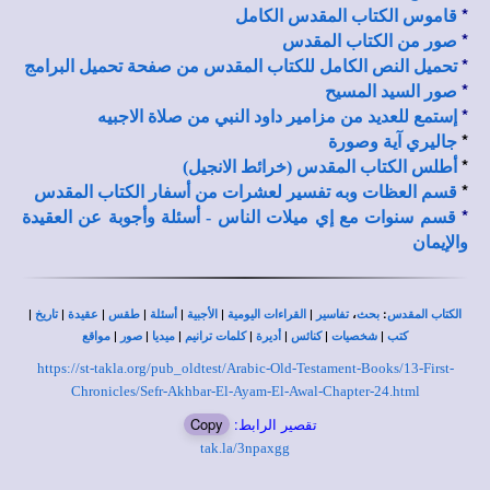
*
قاموس الكتاب المقدس الكامل
*
صور من الكتاب المقدس
*
تحميل النص الكامل للكتاب المقدس من صفحة تحميل البرامج
*
صور السيد المسيح
*
إستمع للعديد من مزامير داود النبي من صلاة الاجبيه
*
جاليري آية وصورة
*
أطلس الكتاب المقدس (خرائط الانجيل)
*
قسم العظات وبه تفسير لعشرات من أسفار الكتاب المقدس
*
قسم سنوات مع إي ميلات الناس - أسئلة وأجوبة عن العقيدة
والإيمان
|
|
|
|
|
|
|
،
:
الكتاب المقدس
بحث
تفاسير
القراءات اليومية
الأجبية
أسئلة
طقس
عقيدة
تاريخ
|
|
|
|
|
|
|
كتب
شخصيات
كنائس
أديرة
كلمات ترانيم
ميديا
صور
مواقع
https://st-takla.org/pub_oldtest/Arabic-Old-Testament-Books/13-First-
Chronicles/Sefr-Akhbar-El-Ayam-El-Awal-Chapter-24.html
تقصير الرابط:
Copy
tak.la/3npaxgg