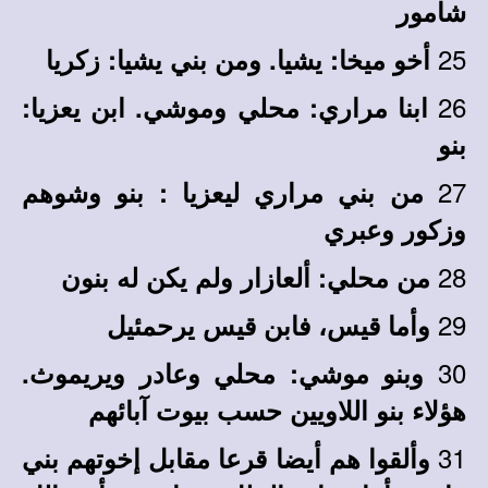
شامور
25
أخو ميخا: يشيا. ومن بني يشيا: زكريا
26
ابنا مراري: محلي وموشي. ابن يعزيا:
بنو
27
من بني مراري ليعزيا : بنو وشوهم
وزكور وعبري
28
من محلي: ألعازار ولم يكن له بنون
29
وأما قيس، فابن قيس يرحمئيل
30
وبنو موشي: محلي وعادر ويريموث.
هؤلاء بنو اللاويين حسب بيوت آبائهم
31
وألقوا هم أيضا قرعا مقابل إخوتهم بني