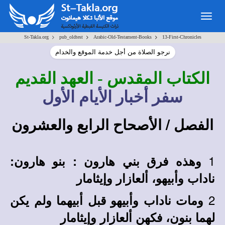
Togg
navig
>
>
>
St-Takla.org
pub_oldtest
Arabic-Old-Testament-Books
13-First-Chronicles
نرجو الصلاة من أجل خدمة الموقع والخدام
الكتاب المقدس
- العهد القديم
سفر أخبار الأيام الأول
الفصل / الأصحاح الرابع والعشرون
1
وهذه فرق بني هارون : بنو هارون:
ناداب وأبيهو، ألعازار وإيثامار
2
ومات ناداب وأبيهو قبل أبيهما ولم يكن
لهما بنون، فكهن ألعازار وإيثامار