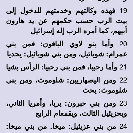
19
فهذه وكالتهم وخدمتهم للدخول إلى
بيت الرب حسب حكمهم عن يد هارون
أبيهم، كما أمره الرب إله إسرائيل
20
وأما بنو لاوي الباقون: فمن بني
عمرام: شوبائيل، ومن بني شوبائيل: يحديا
21
وأما رحبيا، فمن بني رحبيا: الرأس يشيا
22
ومن اليصهاريين: شلوموث، ومن بني
شلوموث: يحث
23
ومن بني حبرون: يريا، وأمريا الثاني،
ويحزيئيل الثالث، ويقمعام الرابع
24
من بني عزيئيل: ميخا. من بني ميخا: