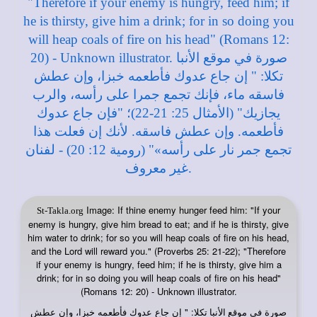
Image: If thine enemy hunger feed him: "If your
St-Takla.org
enemy is hungry, give him bread to eat; and if he is thirsty, give
him water to drink; for so you will heap coals of fire on his head,
and the Lord will reward you." (Proverbs 25: 21-22); "Therefore
if your enemy is hungry, feed him; if he is thirsty, give him a
drink; for in so doing you will heap coals of fire on his head"
(Romans 12: 20) - Unknown illustrator.
صورة في
: " إن جاع عدوك فأطعمه خبزا، وإن عطش
موقع الأنبا تكلا