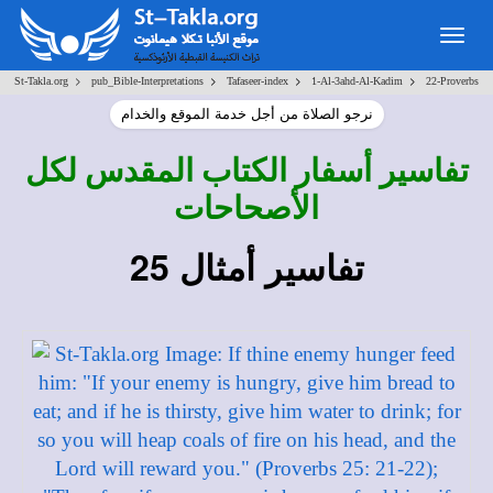
Togg
navig
>
>
>
>
St-Takla.org
pub_Bible-Interpretations
Tafaseer-index
1-Al-3ahd-Al-Kadim
22-Proverbs
نرجو الصلاة من أجل خدمة الموقع والخدام
تفاسير أسفار الكتاب المقدس لكل
الأصحاحات
تفاسير أمثال 25