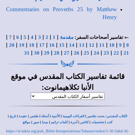
Commentaries on Proverbs 25 by Matthew
Henry
|
|
|
|
|
|
|
|
← تفاسير أصحاحات السفر:
مقدمة
1
2
3
4
5
6
7
|
|
|
|
|
|
|
|
|
|
|
|
|
20
19
18
17
16
15
14
13
12
11
10
9
8
|
|
|
|
|
|
|
|
|
|
31
30
29
28
27
26
25
24
23
22
21
قائمة
في
تفاسير الكتاب المقدس
موقع
:
الأنبا تكلاهيمانوت
|
|
|
|
|
|
|
،
:
الكتاب المقدس
بحث
تفاسير
القراءات اليومية
الأجبية
أسئلة
طقس
عقيدة
تاريخ
|
|
|
|
|
|
|
كتب
شخصيات
كنائس
أديرة
كلمات ترانيم
ميديا
صور
مواقع
https://st-takla.org/pub_Bible-Interpretations/Tafaseer-index/1-Al-3ahd-Al-