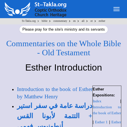
Togg
navig
>
>
>
>
>
>
St-Takla.org
bible
commentary
en
all
ot
esther
Please pray for the site's ministry and its servants
Commentaries on the Whole Bible
- Old Testament
Esther Introduction
Introduction to the book of Esther
Esther
Expositions:
by Matthew Henry
Index
|
دراسة عامة في سفر استير
Introduction to
the book of Esther
+ التتمة لأبونا القس
|
Esther 1
|
Esther
أنطونيوس فهمي