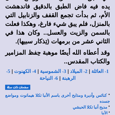
يده فيه فاض الطبق بالدقيق فاندهشت
الأم، ثم بدأت تجمع القفف والزنابيل التي
بالمنزل، فلم يبق شيء فارغ، وهكذا فعلت
بالسمن والزيت والعسل.. وكان هذا في
الثاني عشر من برمهات (تِذكار سبيها).
وقد أعطاه الله أيضًا موهبة حِفظ المزامير
والكتاب المقدس..
|
|
|
|
1- العائلة
2- الميلاد
3- الشموسية
4- الكهنوت
5-
|
الرهبنة
6- النياحة
*
كنائس وأديرة ومذابح أخرى باسم الأنبا تكلا هيمانوت ومواضع
جسده
*
مديح أنبا تكلا الحبشي
*
الأنبا