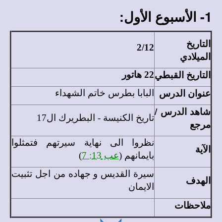
1- الأسبوع الأول:
التاريخ
2/12
الميلادي
التاريخ القبطي
22 هاتور
عنوان الدرس
البابا بطرس خاتم الشهداء
شاهد الدرس /
تاريخ الكنيسة - البطريرك ال17
مرجع
نظروا
الى نهاية سيرتهم فتمثلوا
الآية
بايمانهم (
عب 13: 7
)
سيرة القديس و جهاده من اجل تثبيت
الهدف
الايمان
ملاحظات