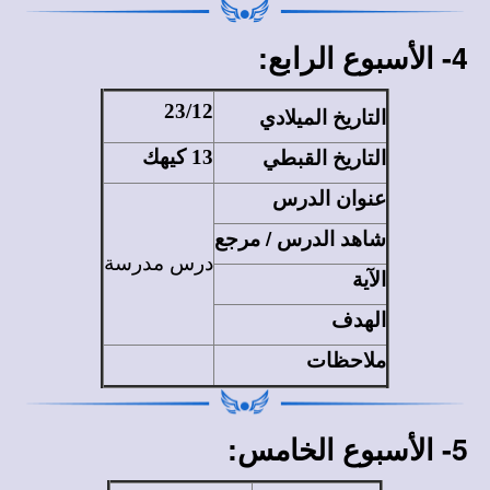
4- الأسبوع الرابع:
23/12
التاريخ الميلادي
التاريخ القبطي
13 كيهك
عنوان الدرس
شاهد الدرس / مرجع
درس مدرسة
الآية
الهدف
ملاحظات
5- الأسبوع الخامس: