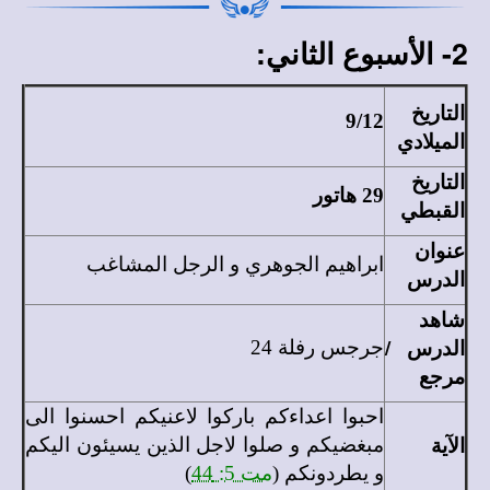
2- الأسبوع الثاني:
التاريخ
9/12
الميلادي
التاريخ
29 هاتور
القبطي
عنوان
ابراهيم الجوهري و الرجل المشاغب
الدرس
شاهد
الدرس /
جرجس رفلة 24
مرجع
احبوا
اعداءكم باركوا لاعنيكم احسنوا الى
الآية
مبغضيكم و صلوا لاجل الذين يسيئون اليكم
و يطردونكم (
مت 5: 44
)