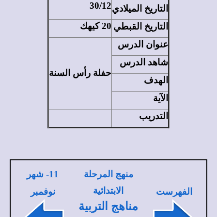
30/12
التاريخ الميلادي
التاريخ القبطي
20 كيهك
عنوان الدرس
شاهد الدرس
حفلة رأس السنة
الهدف
الآية
التدريب
منهج المرحلة
11
- شهر
الابتدائية
الفهرست
نوفمبر
مناهج التربية