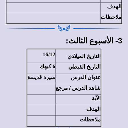
الهدف
ملاحظات
3- الأسبوع الثالث:
16/12
التاريخ الميلادي
التاريخ القبطي
6 كيهك
عنوان الدرس
سيرة قديسة
شاهد الدرس / مرجع
الآية
الهدف
ملاحظات