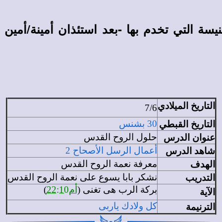
سة التي تخدم بها -بعد استئذان أمينة/أمين
التاريخ الميلادي
7/6
التاريخ القبطي
30 بشنس
عنوان الدرس
حلول الروح القدس
شاهد الدرس
أعمال الرسل الأصحاح 2
الهدف
معرفة نعمة الروح القدس
التدريب
نشكر بابا يسوع على نعمة الروح القدس
بركة الرب هى تغنى (
أم22:10
)
الآية
الترنيمة
كل ولادك ياربى