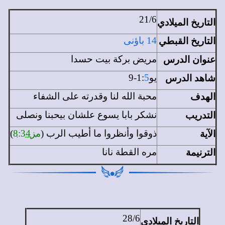
21/6
التاريخ الميلادي
التاريخ القبطي
14 باؤنى
عنوان الدرس
مريض بركة بيت حسدا
شاهد الدرس
يو1:
5
-9
الهدف
محبة الله لنا وقدرته على الشفاء
التدريب
نشكر بابا يسوع علشان بيحبنا ونصلى
الآية
ذوقوا وأنظروا ما أطيب الرب (
مز8:34
)
الترنيمة
مره القطة نانا
28/6
التاريخ الميلادي