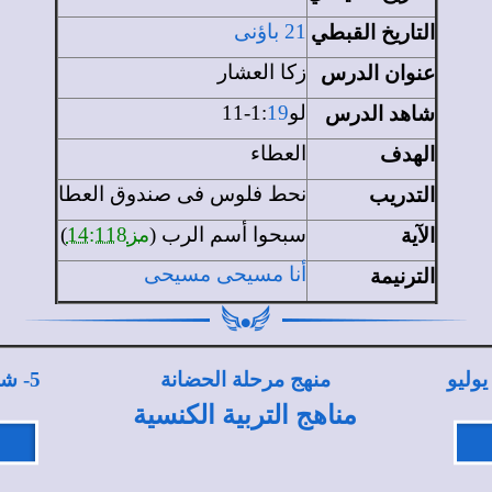
التاريخ القبطي
21 باؤنى
عنوان الدرس
زكا العشار
شاهد الدرس
لو1:
19
-11
الهدف
العطاء
التدريب
نحط فلوس فى صندوق العطا
الآية
سبحوا أسم الرب (
مز14:118
)
الترنيمة
أنا مسيحى مسيحى
يوليو
منهج مرحلة الحضانة
5
- شه
مناهج التربية الكنسية