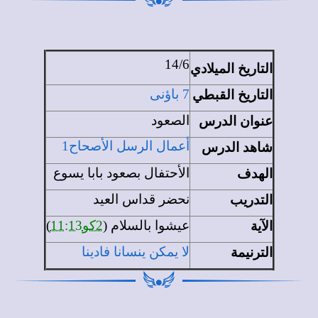
14/6
التاريخ الميلادي
التاريخ القبطي
7 باؤنى
عنوان الدرس
الصعود
شاهد الدرس
أعمال الرسل
الأصحاح1
الهدف
الأحتفال بصعود بابا يسوع
التدريب
نحضر قداس العيد
الآية
عيشوا بالسلام (
2كو11:13
)
الترنيمة
لا يمكن ينسانا فادينا