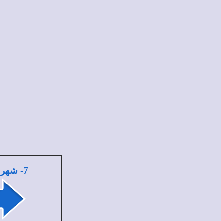
7
- شهر 