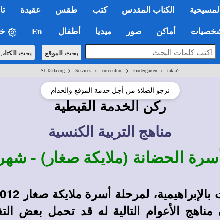
لمسيحية
الكتاب المقدس
كتب
طقس
عقيدة
تا
صيات
أماكن
صور
ميديا
أطفال
En
خي
بحث الموقع
بحث الكتاب
>
>
>
>
St-Takla.org
Services
curriculum
kindergarten
takla1
نرجو الصلاة من أجل خدمة الموقع والخدام
ركن الخدمة القبطية
مناهج التربية الكنسية
سرة الحضانة (ملايكة صغار) - شهر 
اهج الأعوام التالية له قد تحمل بعض التغ