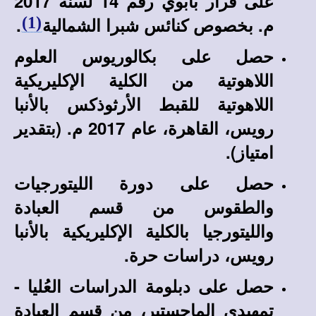
على قرار بابوي رقم 14 لسنة 2017
م. بخصوص كنائس شبرا الشمالية
.
(1)
حصل على بكالوريوس العلوم
اللاهوتية من الكلية الإكليريكية
اللاهوتية للقبط الأرثوذكس بالأنبا
رويس، القاهرة، عام 2017 م. (بتقدير
امتياز).
حصل على دورة الليتورجيات
والطقوس من قسم العبادة
والليتورجيا بالكلية الإكليريكية بالأنبا
رويس، دراسات حرة.
حصل على دبلومة الدراسات العُليا -
تمهيدي الماجستير، من قسم العبادة