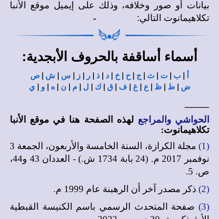
بيانات أو صور وخلافه، وذلك على إيميل موقع الأنبا
تكلاهيمانوت التالي:
أسماء أساقفة بالحروف الأبجدية:
|
|
|
|
|
|
|
|
|
|
|
|
|
أ
ب
ت
ث
ج
ح
خ
د
ذ
ر
ز
س
ش
ص
|
|
|
|
|
|
|
|
|
|
|
|
|
ض
ط
ظ
ع
غ
ف
ق
ك
ل
م
ن
ه
و
ي
_____
الحواشي والمراجع
لهذه الصفحة هنا في
موقع الأنبا
تكلاهيمانوت
:
(1)
مجلة الكرازة، السنة الخامسة والأربعون، الجمعة 3
نوفمبر 2017 م. (24 بابة 1734 ش.) - العددان 43 و44،
ص. 5.
(2)
ذكر مصدر آخر أن الرهبنة عام 1999 م.
(3)
صفحة المتحدث الرسمي باسم الكنيسة القبطية