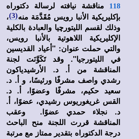
مناقشة نيافته لرسالة دكتوراه
118
بإكليريكية الأنبا رويس مُقَدَّمَة منه
،
(3)
وذلك لقسم الليتورچيا والعبادة بالكلية
الإكليريكية اللاهوتية بالأنبا رويس،
والتي حملت عنوان: "أعياد القديسين
في الليتورجيا". وقد تَكَوَّنَت لجنة
المناقشة من أ. د. الأرشيدياكون
رشدي واصف مشرفًا ورئيسًا، و أ. د.
سعيد حكيم، مشرفًا وعضوًا، أ. د.
القس غريغوريوس رشيدي، عضوًا، أ.
د. نجلاء حمدي عضوًا. وعقب
المناقشة قررت اللجنة منح الباحث
درجة الدكتوراه بتقدير ممتاز مع مرتبة