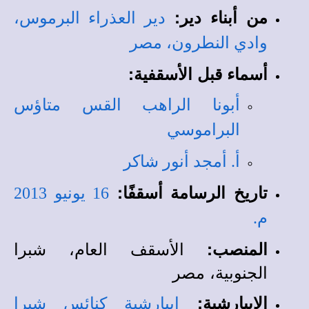
من أبناء دير
:
دير العذراء البرموس،
وادي النطرون، مصر
أسماء قبل الأسقفية
:
أبونا الراهب القس متاؤس
البراموسي
أ. أمجد أنور شاكر
تاريخ الرسامة أسقفًا:
16 يونيو 2013
م.
الأسقف العام، شبرا
المنصب
:
الجنوبية، مصر
الإيبارشية
:
إيبارشية كنائس شبرا