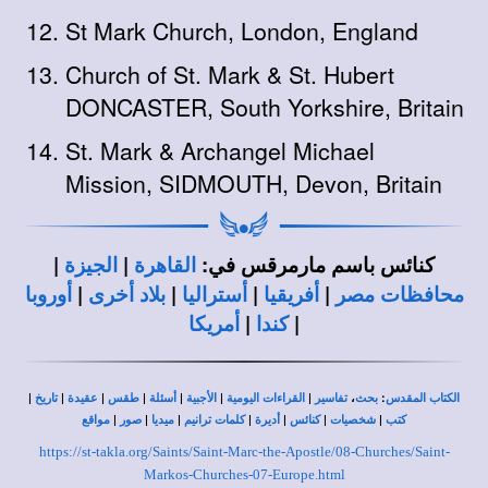
St Mark Church, London, England
Church of St. Mark & St. Hubert
DONCASTER, South Yorkshire, Britain
St. Mark & Archangel Michael
Mission, SIDMOUTH, Devon, Britain
|
|
كنائس باسم مارمرقس في:
القاهرة
الجيزة
|
|
|
|
محافظات مصر
أفريقيا
أستراليا
بلاد أخرى
أوروبا
|
|
كندا
أمريكا
|
|
|
|
|
|
|
،
:
الكتاب المقدس
بحث
تفاسير
القراءات اليومية
الأجبية
أسئلة
طقس
عقيدة
تاريخ
|
|
|
|
|
|
|
كتب
شخصيات
كنائس
أديرة
كلمات ترانيم
ميديا
صور
مواقع
https://st-takla.org/Saints/Saint-Marc-the-Apostle/08-Churches/Saint-
Markos-Churches-07-Europe.html