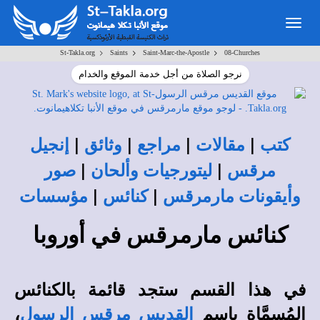
Togg
navig
>
>
>
St-Takla.org
Saints
Saint-Marc-the-Apostle
08-Churches
نرجو الصلاة من أجل خدمة الموقع والخدام
|
|
|
|
كتب
مقالات
مراجع
وثائق
إنجيل
|
|
مرقس
ليتورجيات وألحان
صور
|
|
وأيقونات مارمرقس
كنائس
مؤسسات
كنائس مارمرقس في أوروبا
في هذا القسم ستجد قائمة بالكنائس
،
المُسمَّاة باسم
القديس مرقس الرسول