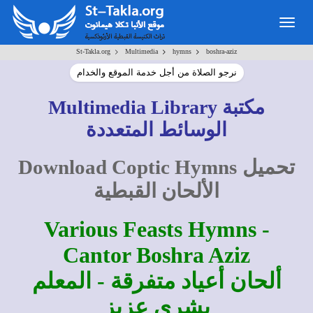
Togg
navig
>
>
>
St-Takla.org
Multimedia
hymns
boshra-aziz
نرجو الصلاة من أجل خدمة الموقع والخدام
مكتبة
Multimedia Library
الوسائط المتعددة
تحميل
Download Coptic Hymns
الألحان
القبطية
Various Feasts Hymns -
Cantor Boshra Aziz
ألحان أعياد متفرقة - المعلم
بشرى عزيز