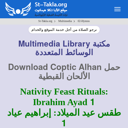
Togg
navig
>
>
St-Takla.org
Multimedia
02-Hymns
نرجو الصلاة من أجل خدمة الموقع والخدام
Multimedia Library
مكتبة
الوسائط المتعددة
Download Coptic Alhan
حمل
الألحان
القبطية
Nativity Feast Rituals:
1
Ibrahim Ayad
طقس عيد الميلاد: إبراهيم عياد
1