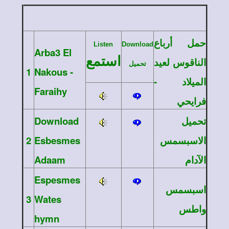
حمل أرباع
Listen
Download
Arba3 El
استمع
الناقوس لعيد
تحميل
1
Nakous -
الميلاد -
Faraihy
فرايحي
Download
تحميل
2
Esbesmes
الاسبسمس
Adaam
الآدام
Espesmes
اسبسمس
3
Wates
واطس
hymn