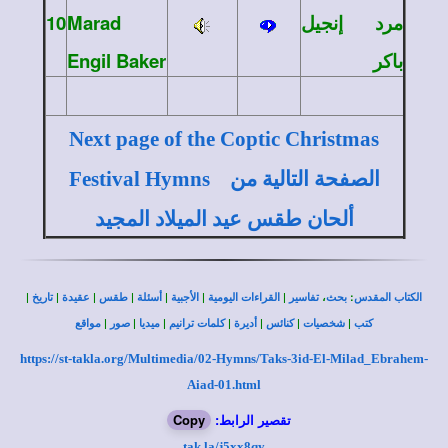
10
Marad
مرد إنجيل
Engil Baker
باكر
Next page of the Coptic Christmas
Festival Hymns
الصفحة التالية من
ألحان طقس عيد الميلاد المجيد
|
|
|
|
|
|
|
،
:
الكتاب المقدس
بحث
تفاسير
القراءات اليومية
الأجبية
أسئلة
طقس
عقيدة
تاريخ
|
|
|
|
|
|
|
كتب
شخصيات
كنائس
أديرة
كلمات ترانيم
ميديا
صور
مواقع
https://st-takla.org/Multimedia/02-Hymns/Taks-3id-El-Milad_Ebrahem-
Aiad-01.html
Copy
تقصير الرابط:
tak.la/j5xx8qy