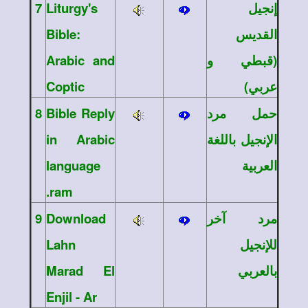
7
Liturgy's
إنجيل
Bible:
القديس
Arabic and
(قبطي و
Coptic
عربي)
8
Bible Reply
حمل مرد
in Arabic
الإنجيل باللغة
language
العربية
.ram
9
Download
مرد آخر
Lahn
للإنجيل
Marad El
بالعربي
Enjil - Ar