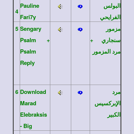
Pauline
البولس
4
Fari7y
الفرايحي
5
Sengary
مزمور
Psalm +
سنجاري +
Psalm
مرد المزمور
Reply
6
Download
مرد
Marad
الإبركسيس
Elebraksis
الكبير
- Big