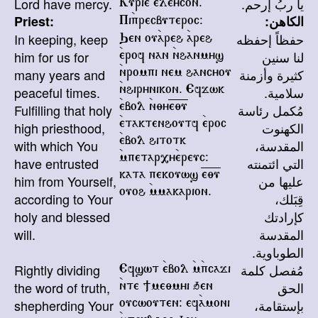
Lord have mercy.
يا ربُ إرحم.
Kurie `ele`ycon.
Priest:
الكاهن:
Pi`precbuteroc@
In keeping, keep
حفظاً إحفظه
Qen ou`areh `areh
him for us for
لنا سنين
`erof nan `nhanmys
many years and
كثيرة وأزمنة
`nrompi nem hancyou
peaceful times.
سلامية.
`nhirynikon. Efjwk
Fulfilling that holy
مُكمل رئاسة
`ebol `n;y=e=;=u
high priesthood,
الكهنوت
`etaktenhoutf `eroc
with which You
المقدسة،
`ebol hitotk
have entrusted
التي ائتمنته
`mpetar,y`ereuc@
him from Yourself,
kata pekouws =e=;=u
عليها من
ouoh `mmakarion.
according to Your
قِبَلك،
holy and blessed
كإرادتك
will.
المقدسة
الطوباوية.
Rightly dividing
مُفصل كلمة
Efswt `ebol `m`pcaji
the word of truth,
الحق
`nte ]me;myi qen
shepherding Your
بإستقامة،
oucwouten@ ef`amoni