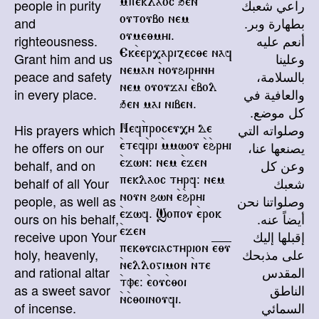
people in purity
راعي شعبك
`mpeklaoc qen
and
بطهارة وبر.
outoubo nem
righteousness.
أنعم عليه
oume;myi.
Grant him and us
وعلينا
Ek`eer,arizec;e naf
peace and safety
بالسلامة،
neman `nouhiryny
in every place.
nem ououjai `ebol
والعافية في
qen mai niben.
كل موضع.
His prayers which
وصلواته التي
Nef`proceu,y de
he offers on our
يصنعها عنا،
`etef`iri `mmwou `e`hryi
behalf, and on
وعن كل
`ejwn@ nem `ejen
behalf of all Your
شعبك
peklaoc tyrf@ nem
people, as well as
وصلواتنا نحن
noun hwn `e`hryi
ours on his behalf,
أيضاً عنه.
`ejwf. Sopou `erok
receive upon Your
إقبلها إليك
`ejen
holy, heavenly,
على مذبحك
pek;uciactyrion =e=;=u
and rational altar
`nellogimon `nte
المقدس
`tve@ `eou`c;oi
as a sweet savor
الناطق
`n`c;oinoufi.
of incense.
السمائي