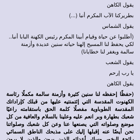
يقول الكاهن
)
...
بطريركنا الآب المكرم أنبا (
يقول الشماس
(أطلبوا عن حياة وقيام أبينا المكرم رئيس الكهنة البابا أنبا..
لكي يحفظ لنا المسيح إلهنا حياته سنين عديدة وأزمنة
سالمة ويغفر لنا خطايانا)
يقول الشعب
يا رب إرحم
يقول الكاهن
(حفظًا إحفظه لنا سنين كثيرة وأزمنة سالمة مكملًا رئاسة
الكهنوت المقدسة التي إئتمنتيه عليها من قبلك كإراداتك
المقدسة الطوباوية مفصلًا كلمة الحق باستقامته راعيًا
شعبك بطهارة وبر انعم عليه وعلينا بالسلام والعافية من كل
موضع وصلواته التي يصنعها عنا وعن كل شعبك وصلواتنا
نحن أيضًا عنه إقبلها إليك على مذبحك الناطق السمائي
رائحة البخور وسائر أعدائه الذين يرون والذين لا يرون