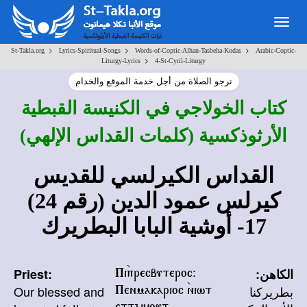
Togg
navig
>
>
>
St-Takla.org
Lyrics-Spiritual-Songs
Words-of-Coptic-Alhan-Tasbeha-Kodas
Arabic-Coptic-
>
Liturgy-Lyrics
4-St-Cyril-Liturgy
نرجو الصلاة من أجل خدمة الموقع والخدام
كتاب الخولاجي في الكنيسة القبطية
الأرثوذكسية (كلمات القداس الإلهي)
القداس الكيرلسي للقديس
كيرلس عمود الدين (رقم 24)
17- أوشية البابا البطريرك
Priest:
الكاهن:
Pi`precbuteroc@
Our blessed and
بطريركنا
Penmakarioc `niwt