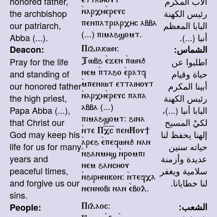
honored father,
الأب المكرم
ettaiyout
the archbishop
رئيس الكهنة
`nar,y`ereuc
our patriarch,
البابا المعظم
penpatriar,yc abba
Abba (...).
أنبا (...).
(...) pimahsomt.
Deacon:
الشماس:
Pidiakwn@
Pray for the life
اطلبوا عن
Twbh `ejen `pwnq
and standing of
حياة وقيام
nem `ptaho `eratf
our honored father
أبينا المكرم
`mpeniwt ettaiyout
the high priest,
رئيس الكهنة
`nar,y`ereuc papa
Papa Abba (...),
البابا أنبا (...)،
abba (...)
that Christ our
لكيْ المسيح
pimahsomt@ hina
God may keep his
إلهنا يحفظ لنا
`nte P=,=c penNou]
life for us for many
حياته سنين
`areh `epefwnq nan
years and
`nhanmys `nrompi
عديدة وأزمنة
nem hancyou
peaceful times,
سلامية ويغفر
`nhirynikon@ `ntef,a
and forgive us our
لنا خطايانا.
nennobi nan `ebol.
sins.
الشعب:
People:
Pilaoc@