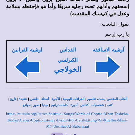
إسحقهم وأذلهم تحت رجليه سريعًا وأما هو فإحفظه بسلامة
وعدل في كنيستك المقدسة)
يقول الشعب:
يا رب إرحم
آوشيه الاساقفه
القداس
اوشيه القرابين
الكيرلسي
الخولاجي
|
|
|
|
|
|
|
،
:
الكتاب المقدس
بحث
تفاسير
القراءات اليومية
الأجبية
أسئلة
طقس
عقيدة
تاريخ
|
|
|
|
|
|
|
كتب
شخصيات
كنائس
أديرة
كلمات ترانيم
ميديا
صور
مواقع
https://st-takla.org/Lyrics-Spiritual-Songs/Words-of-Coptic-Alhan-Tasbeha-
Kodas/Arabic-Coptic-Liturgy-Lyrics/4-St-Cyril-Liturgy/St-Kirellos-Mass-
017-Uoshiat-Al-Baba.html