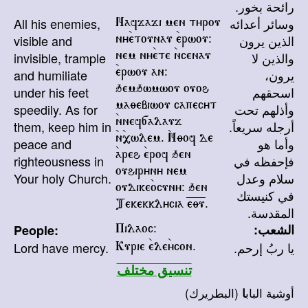
رائحة بخور.
All his enemies,
وسائر أعدائه
Nafjaji men tyrou
visible and
الذين يرون
ny`etounau `erwou@
invisible, trample
والذين لا
nem ny`ete `ncenau
and humiliate
يرون،
`erwou an@
under his feet
اسحقهم
qemqwmwou ouoh
speedily. As for
وأذلهم تحت
ma;ebiwou capecyt
them, keep him in
أرجله سريعاً.
`nnef[alauj
peace and
وأما هو
`n`,wlem. `N;of de
righteousness in
`areh `erof qen
فإحفظه في
ouhiryny nem
Your holy Church.
سلام وعدل
oudike`ocuny@ qen
في كنيستك
Tekekklycia =e=;=u.
المقدسة.
الشعب:
People:
Pilaoc@
Lord have mercy.
يا ربُ إرحم.
Kurie `ele`ycon.
تنسيق مختلف
أوشية الباب
(البطريرك)
ا