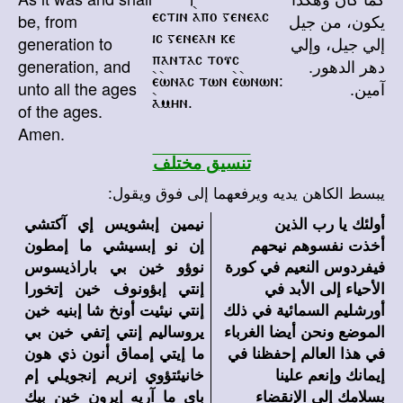
يكون، من جيل
be, from
ectin `apo geneac
إلي جيل، وإلي
generation to
ic genean ke
دهر الدهور.
generation, and
pantac touc
آمين.
unto all the ages
`e`wnac twn `e`wnwn@
of the ages.
`amyn.
Amen.
تنسيق مختلف
يبسط الكاهن يديه ويرفعهما إلى فوق ويقول:
أولئك يا رب الذين
نيمين إبشويس إي آكتشي
أخذت نفسوهم نيحهم
إن نو إبسيشي ما إمطون
فيفردوس النعيم في كورة
نوؤو خين بي باراذيسوس
الأحياء إلى الأبد في
إنتي إبؤونوف خين إتخورا
أورشليم السمائية في ذلك
إنتي نيئيت أونخ شا إبنيه خين
الموضع ونحن أيضا الغرباء
يروساليم إنتي إتفي خين بي
في هذا العالم إحفظنا في
ما إيتي إمماق أنون ذي هون
إيمانك وإنعم علينا
خانيئتؤوي إنريم إنجويلي إم
بسلامك إلى الإنقضاء
باي ما آريه إيرون خين بيك