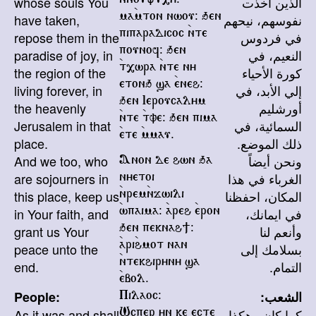
الذين أخذت
whose souls You
نفوسهم، نيحهم
have taken,
ma`mton nwou@ qen
في فردوس
repose them in the
piparadicoc `nte
النعيم، في
paradise of joy, in
pounof@ qen
كورة الأحياء
the region of the
`t,wra `nte ny
إلي الأبد، في
etonq sa `eneh@
living forever, in
qen Ieroucalym
أورشليم
the heavenly
`nte `tve@ qen pima
السمائية، في
Jerusalem in that
`ete `mmau.
ذلك الموضع.
place.
ونحن أيضاً
And we too, who
Anon de hwn qa
الغرباء في هذا
are sojourners in
nyetoi
المكان، احفظنا
this place, keep us
`nrem`njwili
في ايمانك،
in Your faith, and
`wpaima@ `areh `eron
وأنعم لنا
grant us Your
qen peknah]@
بسلامك إلى
peace unto the
`ari`hmot nan
التمام.
end.
`ntekhiryny sa
`ebol.
الشعب:
People:
Pilaoc@
كما كان وهكذا
As it was and shall
Wcper yn ke ecte