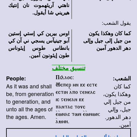
ناهتي آريئهموت نان إنتيك
هيريني شا أيقول.
يقول الشعب:
كما كان وهكذا يكون
اوس بيرين كي إستي إستين
من جيل إلى جيل وإلى
آبو جينيآس يسجي ني آن كي
دهر الدهور آمين
بانطاس طوس إيئوناس
طون إيئونون آمين.
تنسيق مختلف
الشعب:
People:
Pilaoc@
كما كان
As it was and shall
Wcper yn ke ecte
وهكذا يكون،
be, from generation
ectin `apo geneac
من جيل إلي
to generation, and
ic genean ke
جيل، وإلي
unto all the ages of
pantac touc
دهر الدهور.
the ages. Amen.
`e`wnac twn `e`wnwn@
آمين.
`amyn.