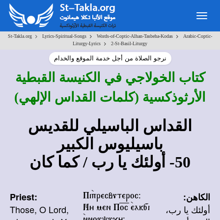
Togg
navig
>
>
>
St-Takla.org
Lyrics-Spiritual-Songs
Words-of-Coptic-Alhan-Tasbeha-Kodas
Arabic-Coptic-
>
Liturgy-Lyrics
2-St-Basil-Liturgy
نرجو الصلاة من أجل خدمة الموقع والخدام
كتاب الخولاجي في الكنيسة القبطية
الأرثوذكسية (كلمات القداس الإلهي)
القداس الباسيلي للقديس
باسيليوس الكبير
50- أولئك يا رب / كما كان
الكاهن:
Priest:
Pi`precbuteroc@
أولئك يا رب،
Those, O Lord,
Ny men P=o=c `eak[i
`nnou'u,y@