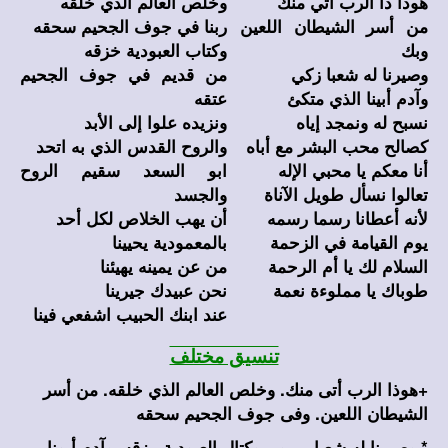
هوذا ذا الرب أتي منك
وخلص العالم الذي خلقه
من أسر الشيطان اللعين
ربنا في جوف الجحيم سحقه
وبك
وكتاب العبودية خزقه
وصيرنا له شعبا زكي
من قديم في جوف الجحيم
وآدم أبينا الذي متكئ
عتقه
نسبح له ونمجد إياه
ونزيده علوا إلى الأبد
كصالح محب البشر مع أباه
والروح القدس الذي به اتحد
أنا معكم يا محبي الإله
ابو السعد سقيم الروح
تعالوا نسأل طويل الآناة
والجسد
لأنه أعطانا رسما رسمه
أن يهب الخلاص لكل أحد
يوم القيامة في الزحمة
بالمعمودية يحيينا
السلام لك يا أم الرحمة
من عن يمينه يهيئنا
طوباك يا مملوءة نعمة
نحن عبيدك جيرينا
عند ابنك الحبيب اشفعي فينا
تنسيق مختلف
+هوذا الرب أتى منك. وخلص العالم الذي خلقه. من أسر
الشيطان اللعين. وفى جوف الجحيم سحقه
* وصيرنا له شعبا مبرور. وكتال العبودية مزقه. وآدم أبونا