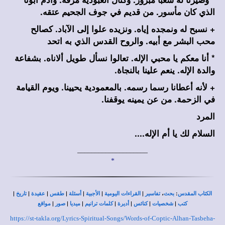
الذي كان مأسور. من قديم في جوف الجحيم عتقه.
+ نسبح له ونمجده إياه. ونزيده علوا إلى الآباد. كصالح
محب البشر مع أبيه. والروح القدس الذي به اتحد
* أنا معكم يا محبي الإله. تعالوا نسأل طويل ألاناه. بشفاعة
والدة الإله. ينعم علينا بالنجاة.
+ لأنه أعطانا رسما رسمه. بالمعمودية يحيينا. ويوم القيامة
في الزحمة. من عن يمينه يوقفنا.
المرد
السلام لك يا أم الإله....
____________________
*
|
|
|
|
|
|
|
،
:
الكتاب المقدس
بحث
تفاسير
القراءات اليومية
الأجبية
أسئلة
طقس
عقيدة
تاريخ
|
|
|
|
|
|
|
كتب
شخصيات
كنائس
أديرة
كلمات ترانيم
ميديا
صور
مواقع
https://st-takla.org/Lyrics-Spiritual-Songs/Words-of-Coptic-Alhan-Tasbeha-