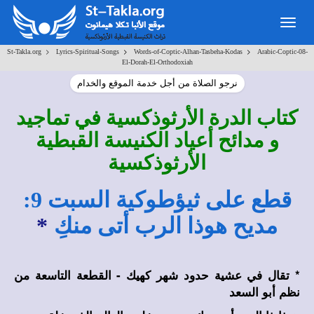
Togg
navig
>
>
>
St-Takla.org
Lyrics-Spiritual-Songs
Words-of-Coptic-Alhan-Tasbeha-Kodas
Arabic-Coptic-08-
El-Dorah-El-Orthodoxiah
نرجو الصلاة من أجل خدمة الموقع والخدام
كتاب الدرة الأرثوذكسية في تماجيد
و مدائح أعياد الكنيسة القبطية
الأرثوذكسية
قطع على ثيؤطوكية السبت 9:
مديح هوذا الرب أتى منكِ
*
* تقال في عشية حدود شهر كهيك - القطعة
التاسعة
من
نظم أبو السعد