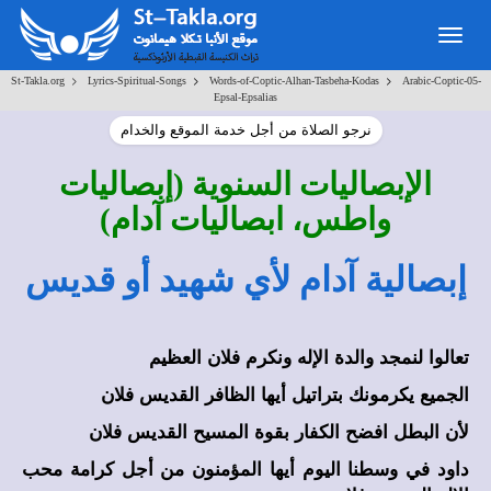
Togg
navig
>
>
>
St-Takla.org
Lyrics-Spiritual-Songs
Words-of-Coptic-Alhan-Tasbeha-Kodas
Arabic-Coptic-05-
Epsal-Epsalias
نرجو الصلاة من أجل خدمة الموقع والخدام
الإبصاليات السنوية (إبصاليات
واطس، ابصاليات آدام)
إبصالية آدام لأي شهيد أو قديس
تعالوا لنمجد والدة الإله ونكرم فلان العظيم
الجميع يكرمونك بتراتيل أيها الظافر القديس فلان
لأن البطل افضح الكفار بقوة المسيح القديس فلان
داود في وسطنا اليوم أيها المؤمنون من أجل كرامة محب