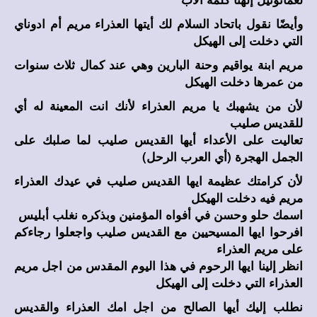
وأيضًا نقول باتحاد السلام لك أيتها العذراء مريم أم ادوناي
التي دخلت إلى الهيكل
مريم ابنة يواقيم وحنة البارين وهي عند كمال ثلاث سنوات
من عمرها دخلت الهيكل
لأن من يشهبك يا مريم العذراء لأنك انت المعينة له أي
للقديس صليب
تعاليت على الأعداء أيها القديس صليب لما صلبك على
الجمل الهجرة (أي العرب الرحل)
لأن كرامتك عظيمة ايها القديس صليب في عيدك العذراء
مريم فيه دخلت الهيكل
اسمك حلو وحسن في أفواه المؤمنين وبذكره نغلب أبليس
افرحوا ايها المسيحيين مع القديس صليب واجعلوا رجاءكم
على مريم العذراء
انظر إلينا ايها الرحوم في هذا اليوم المقدس من اجل مريم
العذراء التي دخلت إلى الهيكل
نطلب إليك أيها الصالح من اجل امك العذراء والقديس