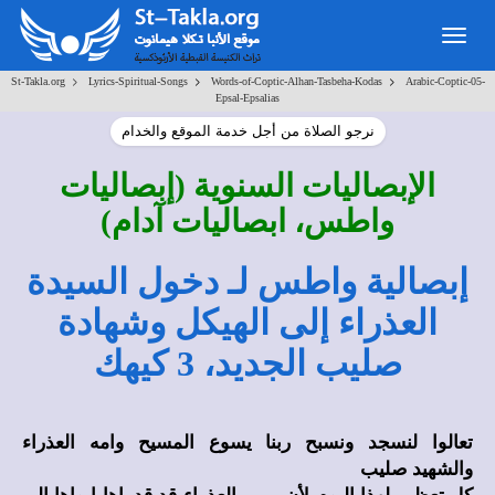
Togg
navig
>
>
>
St-Takla.org
Lyrics-Spiritual-Songs
Words-of-Coptic-Alhan-Tasbeha-Kodas
Arabic-Coptic-05-
Epsal-Epsalias
نرجو الصلاة من أجل خدمة الموقع والخدام
الإبصاليات السنوية (إبصاليات
واطس، ابصاليات آدام)
إبصالية واطس لـ دخول السيدة
العذراء إلى الهيكل وشهادة
صليب الجديد، 3 كيهك
تعالوا لنسجد ونسبح ربنا يسوع المسيح وامه العذراء
والشهيد صليب
كل تعظيم لهذا اليوم لأن مريم العذراء قد قدماها ابواها إلى