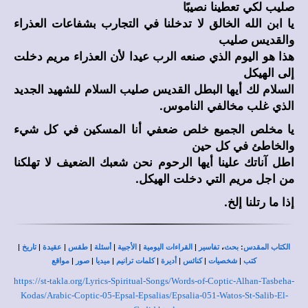
صليب لكي تعطينا نصيبًا
يا ابن الله الخالق لا تدخلنا في التجارب بشفاعات العذراء
والقديس صليب
هذا هو اليوم الذي صنعه الرب عيدا لأن العذراء مريم دخلت
إلى الهيكل
السلام لك أيها البطل القديس صليب السلام للشهيد الجديد
الذي غلب مخالفي الناموس.
يا مخلص الجميع خلص ضعفي أنا المسكين في كل شيء
والخاطئ في كل حين
اطل آناتك علينا أيها الرحوم نحن شعبك الضعيف لا تهلكنا
من اجل مريم التي دخلت الهيكل.
إذا ما رتلنا
إلخ.
|
|
|
|
|
|
|
،
:
الكتاب المقدس
بحث
تفاسير
القراءات اليومية
الأجبية
أسئلة
طقس
عقيدة
تاريخ
|
|
|
|
|
|
|
كتب
شخصيات
كنائس
أديرة
كلمات ترانيم
ميديا
صور
مواقع
https://st-takla.org/Lyrics-Spiritual-Songs/Words-of-Coptic-Alhan-Tasbeha-
Kodas/Arabic-Coptic-05-Epsal-Epsalias/Epsalia-051-Watos-St-Salib-El-