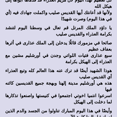
هيكل الله
ولأنها قد أعانتك أيها القديس صليب واكملت جهادك فيه (أي
في هذا اليوم) وصرت شهيدًا
يا داؤد الملك المرتل قم تعال في وسطنا اليوم لتنشد
بكرامة العذراء والقديس صليب
صائحا في مزمورك قائلًا يدخلن إلى الملك عذارى في أثرها
بعفاف عظيم
سبع عذارى فتيات اللواتي وجدن في أورشليم مشين مع
العذراء إلى الهيكل بكرامة
هوذا الشهيد أيضًا قد ترك عنه هذا العالم كله وتبع العذراء
أي القديس صليب
هذه هي أورشليم مدينة إلهنا وبهجة جميع القديسين كائنه
فيها
اسرعوا انتميا اخوتي اجتمعوا في كنيستها واصنعوا تذكارها
لما دخلت إلى الهيكل
وأيضًا في هذا اليوم المبارك تناولوا من الجسد والدم الذين
لعمانوئيل إلهنا كلمة الآب