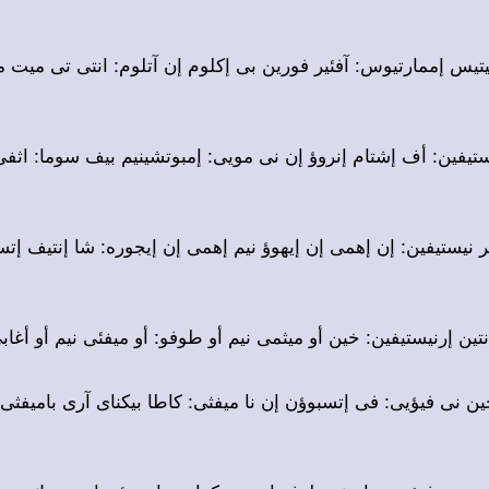
ثليتيس إممارتيوس: آفئير فورين بى إكلوم إن آتلوم: انتى تى ميت
نيستيفين: أف إشتام إنروؤ إن نى مويى: إمبوتشينيم بيف سوما: اثف
ير نيستيفين: إن إهمى إن إيهوؤ نيم إهمى إن إيجوره: شا إنتيف إ
نتين إرنيستيفين: خين أو ميثمى نيم أو طوفو: أو ميفئى نيم أو أ
ين نى فيؤيى: فى إتسبوؤن إن نا ميفثى: كاطا بيكناى آرى باميفثى