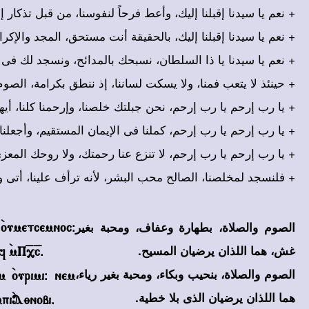
نعم يا سيدنا إقبلنا إليك، وأعط فرحاً لنفوسنا، من قبل تذكار  .
نعم يا سيدنا إقبلنا إليك، بالحقيقة أنت مستحق، المجد والإكرا .
نعم يا سيدنا يا ذا السلطان، نسبحك بالمدائح، ونسجد لك فى ا .
حينئذ لا يتعب فمنا، ولا يسكت لساننا، إذ ننطق بكرامة، الصوم .
يا رب إرحم يا رب إرحم، نحن جبلتك خلصنا، وإرحمنا كلنا، أيه .
يا رب إرحم يا رب إرحم، كملنا فى الإيمان المستقيم، وأجعلنا .
يا رب إرحم يا رب إرحم، لا تنزع عنا رحمتك، ولا روحك المعزى، .
فلنسجد لمخلصنا، الصالح محب البشر، لأنه ترأف علينا، أتى و .
الصوم والصلاة، بطهارة وعفاف، ومحبة بغير
`oumetcemnoc@
غش، هما اللذان يرضيان المسيح.
 `mP=,=c.
الصوم والصلاة، بنحيب وبكاء، ومحبة بغير رياء،
 `ourimi@ nem
هما اللذان يرضيان الذى بلا خطية.
mpi`A;nobi.