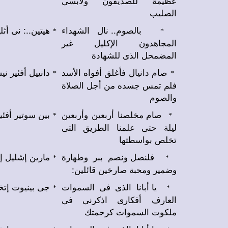
عظيمة للصديقون ولابسى
الصليب
بالصوم.. نال الشهداء
هيتين..: نى أ.
*
*
المجاهدون الإكليل غير
المضمحل الذى للشهادة
صام دانيال فأغلق أفواه الأسد
دانييل أفئير .
*
*
فلم تمس جسده من أجل الصلاة
والصوم
صام مخلصنا أربعين وأربعين
بين سوتير أفئ.
*
*
ليلة حتى علمنا الطريق التى
تخلص بواسطتها
فلنصل ونصم ببر وطهارة
مارين إشليل إ.
*
*
وضمير ومحبة صارخين قائلين:
يا أبانا الذى فى السموات
جى بينيوت إتخ.
*
*
العارف أفكارى اذكرنى فى
ملكوت السموات كرحمتك