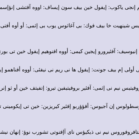
هيم إنجى ياكوب: إيفول خين بيف سون إيساف: اووه آفتشى إنؤإس
شويس شينهيت خا بيف فوك: بى آغاثوس يوب بى إثمى: أو أوه أفتى
ى إنيوسيف: آفئيرورو إيجين كيمى: أووه افنوهيم إيفول خين تى بور
تى أولى إم بيف جونت: إيفول ها نى ريم نى نيفئى: أووه أفناهمو إ
بروفيتيس نيم نى إثمى: آفئير بروفيتيفين تيرو: إتفيتف خين أو ثو إن
آبوسطولوس إن آجيوس: أفؤؤربو إفئير كيريزين: خين تى إيكومينى
إستافروفوروس نيم نى ذيكيؤس ناى آإفنوتى تشورب نوؤ: إنهان ني