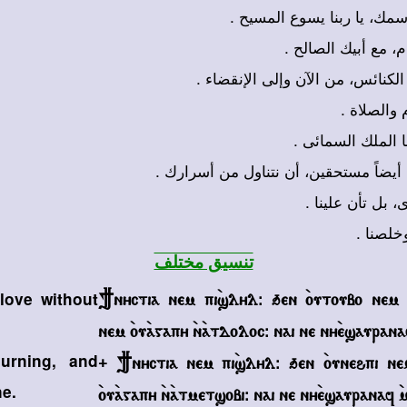
+ إسمك، يا ربنا يسوع المسيح
+ م، مع أبيك الصالح
+ لكنائس، من الآن وإلى الإنقضاء
+  والصلاة
+ ا الملك السمائى
+  أيضاً مستحقين، أن نتناول من أسرارك
+  بل تأن علينا
+ خلصنا
تنسيق مختلف
 love without
}nyctia nem pi`slyl@ qen `outoubo nem 
nem `ou`agapy `n`atdoloc@ nai ne ny`esauranaf
urning, and
+ }nyctia nem pi`slyl@ qen `ounehpi nem
ne.
`ou`agapy `n`atmetsobi@ nai ne ny`esauranaf `