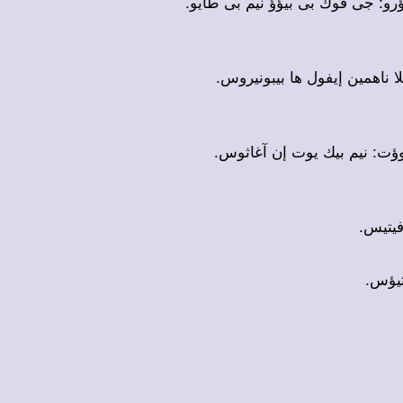
ؤرو: جى فوك بى بيؤؤ نيم بى طايو
ا ناهمين إيفول ها بيبونيروس
روؤت: نيم بيك يوت إن آغاثوس
وفيتيس
وثيؤس