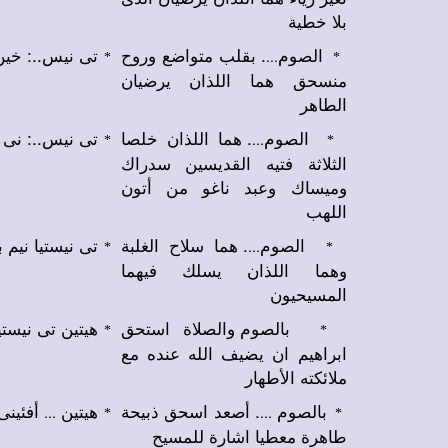
بلا خطية
الصوم
. بقلب متواضع وروح
تى نيس..: خين.
...
*
*
منسحق هما اللذان يرضيان
الطاهر
الصوم
. هما اللذان خلصا
تى نيس..: نى.
...
*
*
الثلاثة فتيه القديسين سدراك
وميساك وعبد ناغو من أتون
اللهب
الصوم
. هما سلاح الغلبة
تى نيستيا ني.
...
*
*
وهما اللذان يسلك فيهما
المسيحيون
بالصوم والصلاة استحق
هيتين تى نيست.
*
*
ابراهيم ان يضيف الله عنده مع
ملائكته الأطهار
بالصوم
. أصعد اسحق ذبيحة
هيتين
أفئين.
...
...
*
*
طاهرة معطيا اشارة للمسيح