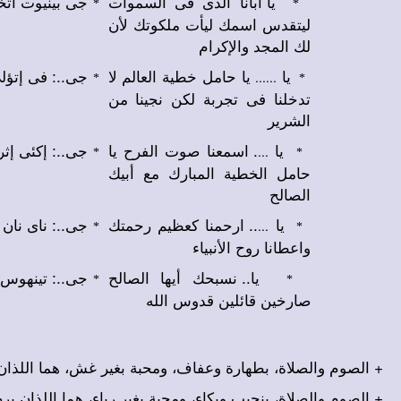
يا أبانا الذى فى السموات
جى بينيوت ات.
*
*
ليتقدس اسمك ليأت ملكوتك لأن
لك المجد والإكرام
يا
يا حامل خطية العالم لا
جى..: فى إتؤ.
......
*
*
تدخلنا فى تجربة لكن نجينا من
الشرير
يا
. اسمعنا صوت الفرح يا
جى..: إكئى إ.
...
*
*
حامل الخطية المبارك مع أبيك
الصالح
يا
.. ارحمنا كعظيم رحمتك
جى..: ناى نان.
...
*
*
واعطانا روح الأنبياء
يا.. نسبحك أيها الصالح
جى..: تينهو.
*
*
صارخين قائلين قدوس الله
الصوم والصلاة، بطهارة وعفاف، ومحبة بغير غش، هما اللذان .
الصوم والصلاة، بنحيب وبكاء، ومحبة بغير رياء، هما اللذان ير .