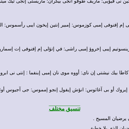
خين نى فيؤيى: ماريف طوفو انجى بيكران: ماريسئى إنجى تيك ميت
لى إم إفنوفى إمبى كوزموس: إمبير إنتين إيخون ايبى رأسموس: الل
ثرينسوتيم إيبى إخروؤ إمبى راشى: في إتؤلى إم إفنوفى إت إسما
 كاطا بيك نيشتى إن ناى: أووه موى نان إمبى إبنفما : إنتى نى ابر
س إيروك أو بى آغاثوس: انؤش إيفول إنجو إمموس: جى آجيوس أ
تنسيق مختلف
+  يرضيان المسيح
+ ضيان الذى بلا خطية