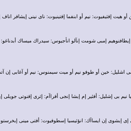
 أو هيت إفثيفيوت: نيم أو ابنفما إفتينيوت: ناى نينى إيشافر ان
 إيطافنوهيم إمبى شومت إنآلو انأجيوس: سيدراك ميساك أبدناغو:
م بى اشليل: خين أو طوفو نيم أو ميت سيمنوس: نيم أو آغابى إن 
يا نيم بى إشليل: أفئير إم إبشا إنجى أفراآم: إثرى إفنوتى جويلى
ى إى إبشوى إن ايساآك: انؤثيسيا إسطوفيوت: أفتى مينى إبخرس