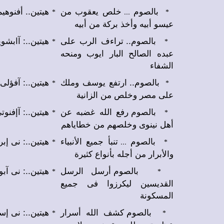
بالصوم
خلص يعقوب من
هيتين.. أفنو.
...
*
*
عيسو أبيه وأخذ بركة من أبيه
بالصوم.. تراءف الرب على
هيتين..: آاب.
*
*
عبده الصالح البار ايوب ومنحه
الشفاء
بالصوم.. ارتفع يوسف وملك
هيتين..: آفؤل.
*
*
على مصر وخلص من الزانية
بالصوم رفع الله غضبه عن
هيتين..: آإفنو
*
*
أهل نينوى وخلصهم من خطاياهم
بالصوم
تنبأ جميع الأنبياء
هيتين..: نى إ.
...
*
*
والأبرار من أجله بأنواع كثيرة
بالصوم أرسل الرسل
هيتين..: نى .
*
*
القديسين ليكرزوا فى جميع
المسكونة
بالصوم كشف الله أسرار
هيتين..: نى .
*
*