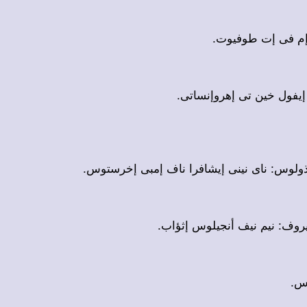
اف إم فى إت طوفيوت
 إيفول خين تى إهروإنساتى
آتذولوس: ناى نينى إيشافرا ناف إمبى إخرستوس
 إيروف: نيم نيف أنجيلوس إثؤاب
توس