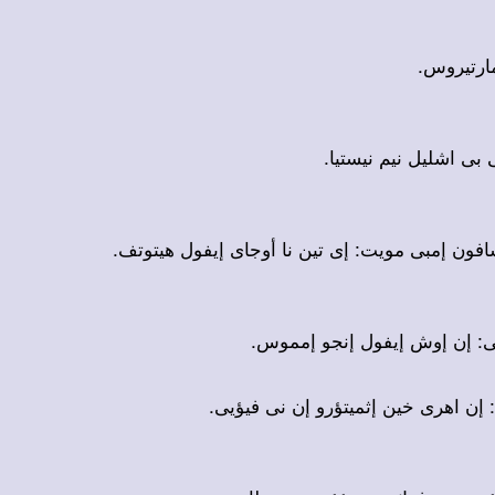
 مارتيروس
ى بى اشليل نيم نيستيا
تسافون إمبى مويت: إى تين نا أوجاى إيفول هيتوتف
غابى: إن إوش إيفول إنجو إمموس
: إن اهرى خين إثميتؤرو إن نى فيؤيى