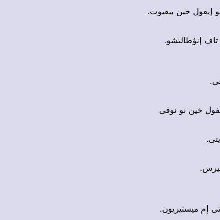
مو إيفول خين بيفيوت
 تاف إنؤطالتشو
نى
يفول خين نو نوفى
ريتى
 تيرس
شتى إم ميستيريون