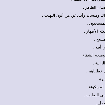
+ يان الطاهر
+ اك وميساك وأبدناغو، من أتون اللهيب
+ لمسيحيون
+ ته الأطهار
+ مسيح
+ أبيه
+ ومنحه الشفاء
+ انية
+  خطاياهم
+ يرة
+ المسكونة
+ سى الصليب
+ محل