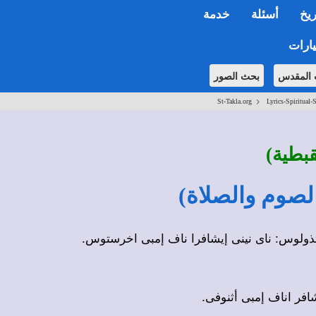
ريخ
أسئلة
خدمة
ارات
 المقدس
بحث الصور
>
St-Takla.org
Lyrics-Spiritual-
لقبطية
 آتذولوس: ناى نينى إيشافرا ناف إمبى اخرستوس
يشافر اناف إمبى أثنوفى