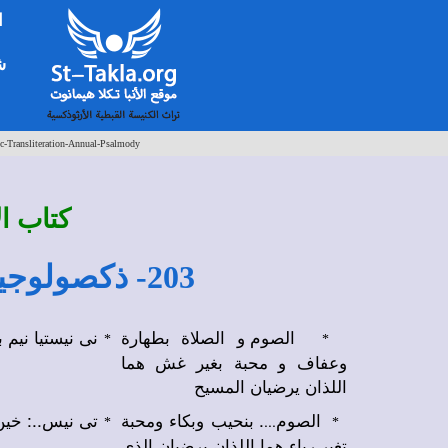
ا
شخ
c-Transliteration-Annual-Psalmody
كتاب ا)
203- ذكصولوجية الصوم المقدس (5) (نى نيستيا / الصوم والصلاة)
الصوم و الصلاة بطهارة
نى نيستيا ني.
*
*
وعفاف و محبة بغير غش هما
اللذان يرضيان المسيح
الصوم
. بنحيب وبكاء ومحبة
تى نيس..: خين.
...
*
*
تغير رياء هما اللذان يرضيان الذى