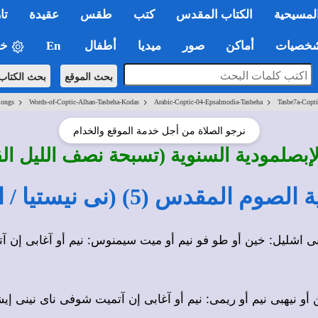
لمسيحية
الكتاب المقدس
كتب
طقس
عقيدة
تا
خي
En
أطفال
ميديا
صور
أماكن
صيات
بحث الموقع
بحث الكتاب
>
>
>
Songs
Words-of-Coptic-Alhan-Tasbeha-Kodas
Arabic-Coptic-04-Epsalmodia-Tasbeha
Tasbe7a-Copti
نرجو الصلاة من أجل خدمة الموقع والخدام
لإبصلمودية السنوية (تسبحة نصف الليل ا
م بى اشليل: خين أو طو فو نيم أو ميت سيمنوس: نيم أو آغابى إن
 أو نيهبى نيم أو ريمى: نيم أو آغابى إن آتميت شوفى ناى نينى إ