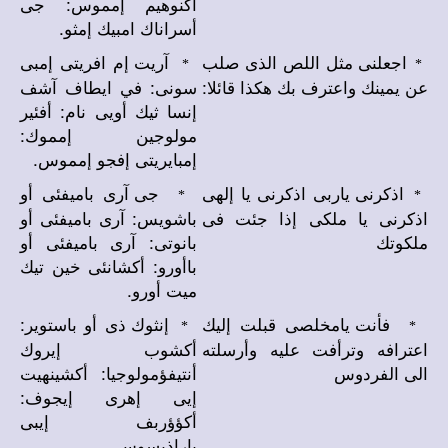
أكنوهيم إمموس: جى
أسراناك امبيك إمثو.
اجعلنى مثل اللص الذى صلب
آريت إم افريتى إمبى
*
*
عن يمينك واعترف بك هكذا قائلا:
سونى: في ايطاف آشف
إنسا ثيك أويى نام: أفئير
مولوجين إمموك:
إمبايريتى إفجو إمموس.
اذكرنى ياربى اذكرنى يا إلهى
جى آرى باميفئى أو
*
*
اذكرنى يا ملكى إذا جئت فى
باشويس: آرى باميفئى أو
ملكوتك
بانوتى: آرى باميفئى أو
باأورو: أكشانئى خين تيك
ميت أورو.
فأنت يامخلصى قبلت إليك
إنثوك ذى أو باستوير:
*
*
اعترافه وترأفت عليه وأرسلته
أكشوب إيروك
الى الفردوس
أنتيفؤمولوجيا: أكشينهيت
إيى إهرى إيجوف:
أكؤؤربف إيبى
باراذيسوس.