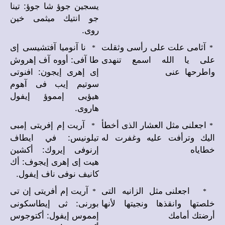
يسجين جوؤ شا جوؤ: تينا
جو انتيك ميثمى خين
روى.
آثامى علت على رأسى وثقلت
نا آنوميا آفتشيسى إى
*
*
على يا الله اسمع تنهدى
طا آفى: أووه آف إهروش
واطرحها عنى
إى إهرى إيجون: افنوتى
سوتيم إيب فى آهوم
هيؤيى إمموؤ إيفول
هاروى.
اجعلنى مثل العشار الذى أخطأ
آريت إم إفريتى إمبى
*
*
اليك وترأفت عليه وغفرت له
تيلونيس: في ايطاف
خطاياه
إرنوفى إيروك: أكشين
هيت إى إهرى إيجوف: أك
كانيف نوفى ناف إيفول.
اجعلنى مثل الزانيه التى
آريت إم أفريتى إن تى
*
*
خلصتها وانقذها ونجيتها لأنها
بورنى: ثى إيطاسكونى
أرضتك أمامك
إمموس إيفول: أكتوجوس