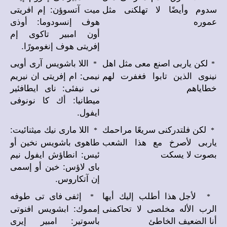
سدوم وأيضًا لا تهلكنى مثل
ميت آتسوؤن: إم افريتى
عموره
هوف إنسودوما: أوذى
أون امبير تاكوى إم
إفريتى هوف إنغومورًا.
لكن ياربى اصنع معى مثل اهل
اللا باشويس آرى أويى
*
*
نينوى الذين تابوا فغفرت لهم
نيمى: ام إفريتى ان نيريم
خطاياهم
نى نيفئى: ناى ايطافئير
ميطانيا: أك كا نونوفى
ايفول.
لكن فلتدركنى سريعًا مراحمك
اللا مارى نيك ميثنائيت:
*
*
ياربى لأصرخ مع هذا الشعب
طاهوى باشويس نخين أو
بصوت لا يسكت
ئيس: انطاؤش ايفول نيم
باى لاؤس: خين أو إسمى
إن آتكاروس.
لأجل هذا أطلب إليك أيها
إثفى فاى تى طوفه
*
*
الرب الأله مخلصى لا تحاكمنى
إمموك: ابشويس افنوتى
أنا الضعيف الخاطئ
باسوتير: امبير إيرى