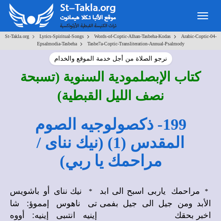
Togg
navig
>
>
>
St-Takla.org
Lyrics-Spiritual-Songs
Words-of-Coptic-Alhan-Tasbeha-Kodas
Arabic-Coptic-04-
>
Epsalmodia-Tasbeha
Tasbe7a-Coptic-Transliteration-Annual-Psalmody
نرجو الصلاة من أجل خدمة الموقع والخدام
كتاب الإبصلمودية السنوية (تسبحة
نصف الليل القبطية)
199- ذكصولوجيه الصوم
المقدس (1) (نيك نناى /
مراحمك يا ربي)
مراحمك ياربى اسبح الى ابد
نيك نناى أو باشويس
*
*
الأبد ومن جيل الى جيل بفمى
تى ناهوس إمموؤ: شا
اخبر بحقك
إينيه انتىبى إينيه: أووه