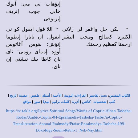
إنؤهاب نى مى: آنوك
خابى جوب إنريف
إيرنوفى.
لكن حل واغفر لى زلاتى
اللا فول ايفول كو نى
*
*
الكثيرة كصالح ومحب البشر
ايفول: ان نابارا إبطوما
ارحمنا كعظيم رحمتك
إتؤش: هوس آغاثوس
أووه إمماى رومى: ناى
نان كاطا بيك نيشتى إن
ناى.
|
|
|
|
|
|
|
،
:
الكتاب المقدس
بحث
تفاسير
القراءات اليومية
الأجبية
أسئلة
طقس
عقيدة
تاريخ
|
|
|
|
|
|
|
كتب
شخصيات
كنائس
أديرة
كلمات ترانيم
ميديا
صور
مواقع
https://st-takla.org/Lyrics-Spiritual-Songs/Words-of-Coptic-Alhan-Tasbeha-
Kodas/Arabic-Coptic-04-Epsalmodia-Tasbeha/Tasbe7a-Coptic-
Transliteration-Annual-Psalmody/Praise-Epsalmodya-Tasbeha-199-
Doxology-Soum-Kebir-1_Nek-Nay.html