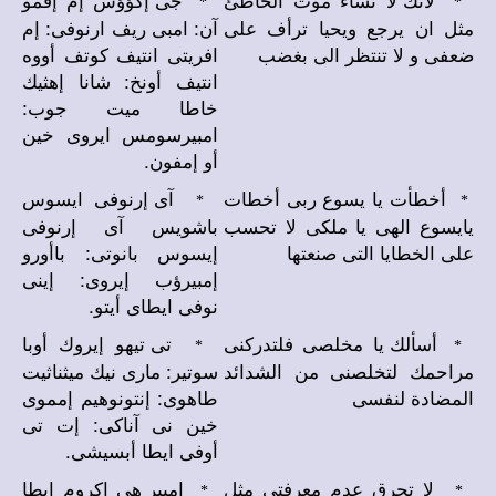
*
*
مثل ان يرجع ويحيا ترأف على
آن: امبى ريف ارنوفى: إم
ضعفى و لا تنتظر الى بغضب
افريتى انتيف كوتف أووه
انتيف أونخ: شانا إهثيك
خاطا ميت جوب:
امبيرسومس ايروى خين
أو إمفون.
أخطأت يا يسوع ربى أخطات
آى إرنوفى ايسوس
*
*
يايسوع الهى يا ملكى لا تحسب
باشويس آى إرنوفى
على الخطايا التى صنعتها
إيسوس بانوتى: باأورو
إمبيرؤب إيروى: إينى
نوفى ايطاى أيتو.
أسألك يا مخلصى فلتدركنى
تى تيهو إيروك أوبا
*
*
مراحمك لتخلصنى من الشدائد
سوتير: مارى نيك ميثناثيت
المضادة لنفسى
طاهوى: إنتونوهيم إمموى
خين نى آناكى: إت تى
أوفى ايطا أبسيشى.
لا تحرق عدم معرفتى مثل
امبير هى إكروم إيطا
*
*