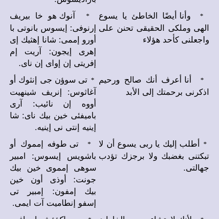
وأنا أيضًا الخاطئ يا يسوع
آنوك هو خا بيريف
*
*
الهى وملكى الحقيقى تحنن على
إرنوفى: إيسوس بانوتى با
واجعلنى كأحد هؤلاء
أورو إممى: شانا إهثيك إى
إهرى إيجون: آريت إم
إفريتى إن إواى إن ناى.
أنا أعرف أنك صالح ورحيم
تى سوؤن جى إنثوك أو
*
*
اذكرنى برحمتك إلى الأبد
آغاثوس: إنريف شينهيت
أووه إن نائيب: آرى
باميفئى خين بيك ناى: شا
إينيه إنتى نى إينيه.
أطلب إليك يا ربى يسوع أن لا
تى طوفه إمموك أو
*
*
تبكتنى بغضبك ولا برجزك تؤدب
باشويس إيسوس: امبير
جهالتى.
سوهى إمموى خين بيك
جونت: أوذى أون خين
بيك إمفون: إمبير تى
إسفو إنطاميت آت ايمى.
لأنك لا تشاء موت الخاطئ
جى إكؤؤش إم إفمو