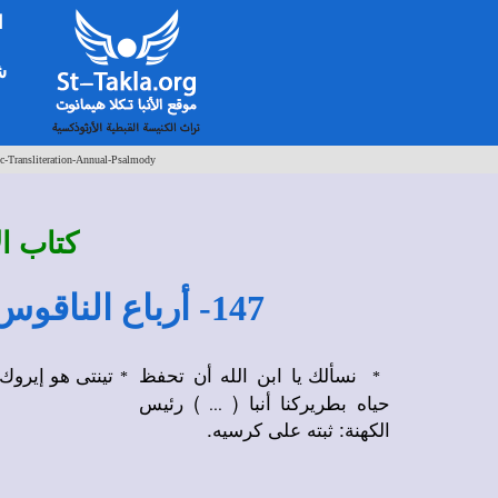
ا
شخ
c-Transliteration-Annual-Psalmody
كتاب ال
147- أرباع الناقوس: للأب البطريرك (تينتى هو إيروك / نسألك يا ابن الله)
نسألك يا ابن الله أن تحفظ
تينتى هو إيروك
*
*
حياه بطريركنا أنبا (
) رئيس
...
الكهنة: ثبته على كرسيه.