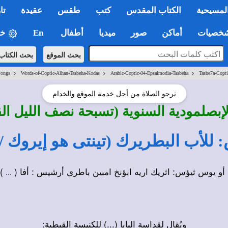
لمسيحية
الكتاب المقدس
كتب
طقس
عقيدة
تا
صيات
أماكن
صور
ميديا
أطفال
En
خي
بحث الموقع
بحث الكتاب
>
>
>
Songs
Words-of-Coptic-Alhan-Tasbeha-Kodas
Arabic-Coptic-04-Epsalmodia-Tasbeha
Tasbe7a-Copti
نرجو الصلاة من أجل خدمة الموقع والخدام
إبصلمودية السنوية (تسبحة نصف الليل ال
 أو يوس ثيؤس: اثريك اريه ابؤنخ امبين باطرى أرشيس : أفا (
) 
...
ويُقال لقداسة البابا (...) للكنيسة القبطية: