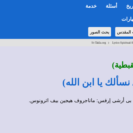
ريخ
أسئلة
خدمة
ارات
 المقدس
بحث الصور
>
St-Takla.org
Lyrics-Spiritual-
قبطية)
بى أرشى إرفس: ماتاجروف هيجين بيف اثرونوس.