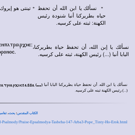
نسألك يا ابن الله أن تحفظ
تينتى هو إيروك
*
*
حياه بطريركنا أنبا شنودة
رئيس
الكهنة: ثبته على كرسيه.
نسألك يا إبن الله، أن تحفظ حياة بطريركنا،
penpatriar,yc@
البابا أنبا (...) رئيس الكهنة، ثبته على كرسيه.
;ronoc.
npatriarxhc> abba (...)
نسألك يا ابن الله. أن تحفظ حياة بطريركنا البابا أنبا
(...) رئيس الكهنة ثبته على كرسيه.
،
:
الكتاب المقدس
بحث
تفاسي
nual-Psalmody/Praise-Epsalmodya-Tasbeha-147-Arba3-Pope_Tinty-Ho-Erok.html