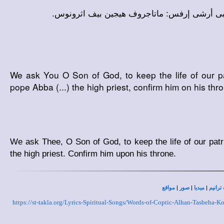
ى أرشى إرفس: ماتاجروف هيجين بيف اثرونوس.
We ask You O Son of God, to keep the life of our pa
pope Abba (...) the high priest, confirm him on his thr
We ask Thee, O Son of God, to keep the life of our patri
the high priest. Confirm him upon his throne.
|
|
|
ترانيم
ميديا
صور
مواقع
https://st-takla.org/Lyrics-Spiritual-Songs/Words-of-Coptic-Alhan-Tasbeh