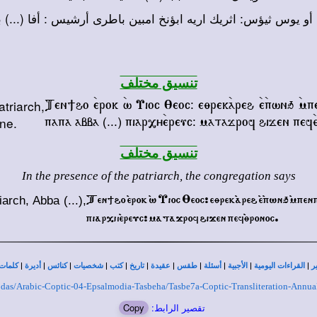
 أو يوس ثيؤس: اثريك اريه ابؤنخ امبين باطرى أرشيس : أفا (...)
ب
تنسيق مختلف
triarch,
Ten]ho `erok `w Uioc :eoc@ e;rek`areh `e`pwnq `m
one.
papa abba (...) piar,y`ereuc@ matajrof hijen pef`
تنسيق مختلف
In the presence of the patriarch, the congregation says
Ten;\o `erok `w Uioc Qeoc> eqrek`are\ `e`pwn' `mpe
arch, Abba (...),
piarxh`ereuc> matajrof \ijen pef`qronoc.
|
|
|
|
|
|
|
|
|
|
|
ر
القراءات اليومية
الأجبية
أسئلة
طقس
عقيدة
تاريخ
كتب
شخصيات
كنائس
أديرة
كلمات 
a-Kodas/Arabic-Coptic-04-Epsalmodia-Tasbeha/Tasbe7a-Coptic-Transliteration-An
تقصير الرابط:
Copy