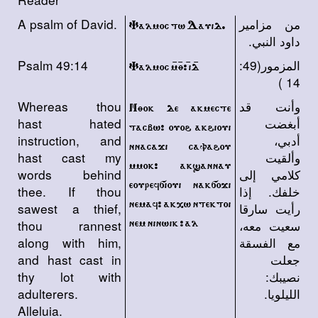
من مزامير
A psalm of David.
Yalmoc tw Dauid.
داود النبي.
المزمور(49:
Psalm 49:14
Yalmoc m/q/> i/d/
14 )
وأنت قد
Whereas thou
Nqok de akmecte
أبغضت
hast hated
tacbw> ouo\ ak\ioui
أدبي،
instruction, and
nnacaji cava\ou
وألقيت
hast cast my
mmok> ak]annau
كلامي إلى
words behind
eourefsioui naksoji
خلفك. إذا
thee. If thou
nemaf> akxw ntektoi
رأيت سارقا
sawest a thief,
nem ninwik > al
سعيت معه،
thou rannest
مع الفسقة
along with him,
جعلت
and hast cast in
نصيبك:
thy lot with
الليلويا.
adulterers.
Alleluia.