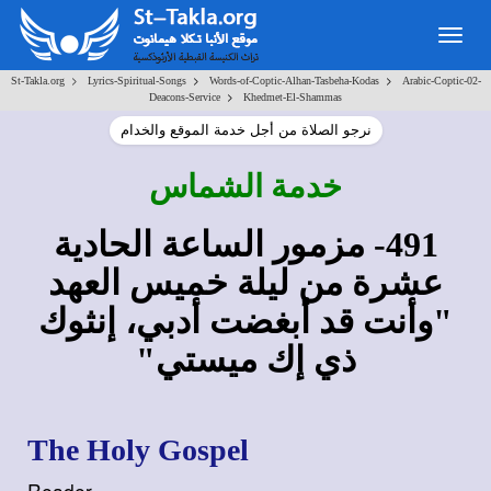
Togg
navig
>
>
>
St-Takla.org
Lyrics-Spiritual-Songs
Words-of-Coptic-Alhan-Tasbeha-Kodas
Arabic-Coptic-02-
>
Deacons-Service
Khedmet-El-Shammas
نرجو الصلاة من أجل خدمة الموقع والخدام
خدمة الشماس
491- مزمور الساعة الحادية
عشرة من ليلة خميس العهد
"وأنت قد أبغضت أدبي، إنثوك
ذي إك ميستي"
The Holy Gospel
Reader