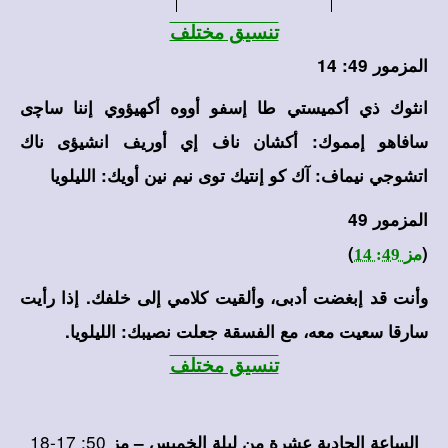
تنسيق مختلف
المزمور 49: 14
انثوك ذي أكميستي طا إسفو أووه أكهيؤوي إننا ساﭼى
سافاهو إمموك: أكشان ناف إي أوريف انشيؤى ناك
اتشوجي نيماف: آك كو إنتيك توى نيم نين أويك: الليلويا
المزمور 49
)
(
مز 49: 14
وأنت قد إبغضت أدبى، وألقيت كلامي إلى خلفك. إذا رأيت
سارقا سعيت معه، مع الفسقة جعلت نصيبك: الليلويا.
تنسيق مختلف
17-18
50:
الساعة الحادية عشرة من ليلة الخميس – مز