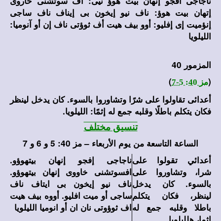
ناجاجى أفجو إنهان بيت هوؤ نيى: آف سوتشنى خاروى
إتهان بيت هوؤ: ناف نيو إيخون بى إيناف ناف ساجى
إنؤميت إى إفليو: أوو بيف هيت أف ثوؤتى ناف إن أو آنوميا:
الليلويا
المزمور 40
)
(
مز 40: 5-7
أعدائى تقاولوا على شرًا وتشاوروا بالسوء. كان يدخل لينظر
فكان يتكلم باطلًا وقلبه جمع له إثمًا: الليلويا.
تنسيق مختلف
الساعة التاسعة من يوم الأربعاء – مز 40: 5 و 6 و 7
أعدائي تقولوا على
ناجاجى إفجو إنهان بيتهوؤو.
شرا، وتشاوروا على
افسوتشنى خاووى إنهان بيتهوؤو.
بالسوء. كان يدخل
ناف نيو إيخون بى ايتاف ناف
لينظر، فكان يتكلم
ساجى أو ميت افليو. أووه بيف هيت
باطلا وقلبه جمع له
اف ثوؤوتى نان ان أو انوميا الليلويا
إثما، هلليلويا