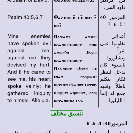
Yalmoc tw Dauid.
داود النبي.
المزمور 40
Psalm 40:5,6,7
Yalmoc m/ > e/ nem z/
: 5، 6، 7
nem /
أعدائى
Mine enemies
Najaji aujw
تقاولوا على
have spoken evil
n\anpet\wou nhi>
شراً
against me;
aucosni 'aroi
وتشاوروا
against me they
n\anpet\wou
بالسوء. كان
devised my hurt.
Nafnhou e'oun pe
يدخل لينظر
And if he came to
enau nafcaji
فكان يتكلم
see me, his heart
noumetevlhou > ouo\
باطلاً وقلبه
spoke vainly; he
جمع له إثماً
gathered iniquity
pef\ht afqwou; naf
: الليلويا.
to himsel. Alleluia.
nouanomia > al
تنسيق مختلف
المزمور40: 4، 5، 6