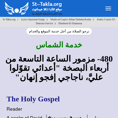
Togg
navig
>
>
>
St-Takla.org
Lyrics-Spiritual-Songs
Words-of-Coptic-Alhan-Tasbeha-Kodas
Arabic-Coptic-02-
>
Deacons-Service
Khedmet-El-Shammas
نرجو الصلاة من أجل خدمة الموقع والخدام
خدمة الشماس
480- مزمور الساعة التاسعة من
أربعاء البصخة "أعدائي تقوّلوا
عليَّ، ناجاجي إفجو إنهان"
The Holy Gospel
Reader
من مزامير
A psalm of David.