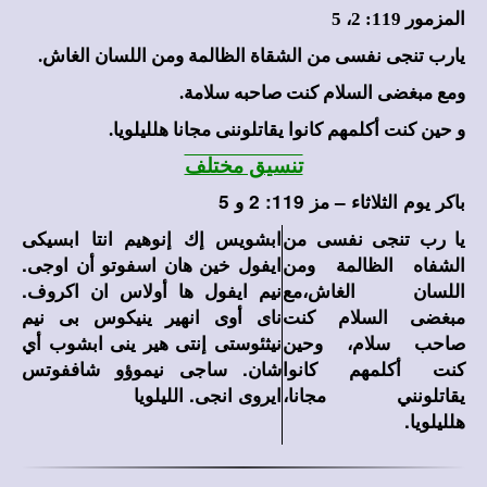
المزمور 119: 2، 5
يارب تنجى نفسى من الشقاة الظالمة ومن اللسان الغاش.
ومع مبغضى السلام كنت صاحبه سلامة.
و حين كنت أكلمهم كانوا يقاتلوننى مجانا هلليلويا.
تنسيق مختلف
باكر يوم الثلاثاء – مز 119: 2 و 5
يا رب تنجى نفسى من
ابشويس إك إنوهيم انتا ابسيكى
الشفاه الظالمة ومن
ايفول خين هان اسفوتو أن اوجى.
اللسان الغاش،مع
نيم ايفول ها أولاس ان اكروف.
مبغضى السلام كنت
ناى أوى انهير ينيكوس بى نيم
صاحب سلام، وحين
نيثئوستى إنتى هير ينى ابشوب أي
كنت أكلمهم كانوا
شان. ساجى نيموؤو شاففوتس
يقاتلونني مجانا،
ايروى انجى. الليلويا
هلليلويا.