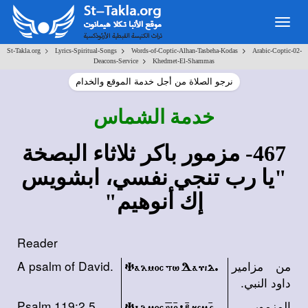
Togg
navig
>
>
>
St-Takla.org
Lyrics-Spiritual-Songs
Words-of-Coptic-Alhan-Tasbeha-Kodas
Arabic-Coptic-02-
>
Deacons-Service
Khedmet-El-Shammas
نرجو الصلاة من أجل خدمة الموقع والخدام
خدمة الشماس
467- مزمور باكر ثلاثاء البصخة
"يا رب تنجي نفسي، ابشويس
إك أنوهيم"
Reader
من مزامير
A psalm of David.
Yalmoc tw Dauid.
داود النبي.
المزمور
Psalm 119:2,5