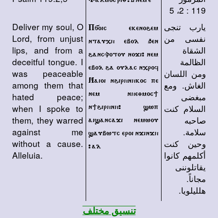
Yalmoc r/i/q/ > b/ nem e/
119 : 2، 5
يارب تنجى
Deliver my soul, O
Psoic ekeno\em
نفسى من
Lord, from unjust
ntauxh ebol 'en
الشقاة
lips, and from a
\ancvotou noji> nem
الظالمة
deceitful tongue. I
ebol \a oulac nxrof
ومن اللسان
was peaceable
Naioi n\irhnhkoc pe
الغاش. ومع
among them that
nem nheqmoc;
مبغضى
hated peace;
n;\irhnh> ]wp
السلام كنت
when I spoke to
صاحبه
them, they warred
ai]ancaji nemwou
سلامة.
against me
]aubwtc eroi njinjh
وحين كنت
without a cause.
> al
أكلمهم كانوا
Alleluia.
يقاتلوننى
مجاناً.
هلليلويا.
تنسيق مختلف