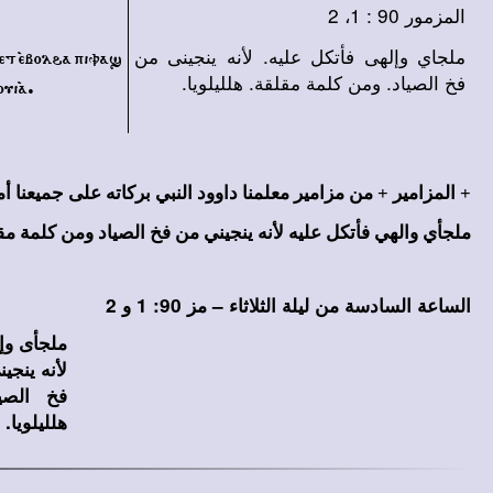
المزمور 90 : 1، 2
ملجاي وإلهى فأتكل عليه. لأنه ينجينى من
met `ebol\a piva]
فخ الصياد. ومن كلمة مقلقة. هلليلويا.
ui`a.
+ المزامير + من مزامير معلمنا داوود النبي بركاته على جميعنا أمين (91:
ملجأي والهي فأتكل عليه لأنه ينجيني من فخ الصياد ومن كلمة مقل
الساعة السادسة من ليلة الثلاثاء – مز 90: 1 و 2
ملجأى وإ
لأنه ينجي
فخ الصي
هلليلويا.