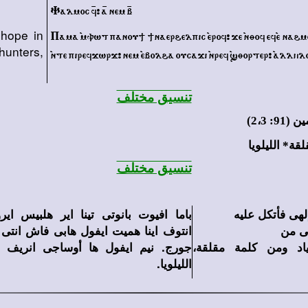
Yalmoc f/> a/ nem b/
 hope in
Pama `mvwt panou; ;naer\elpic `erof> je `nqof ef`e na\
hunters,
`nte pirefjwrj> nem `ebol\a oucaji `nref `]qorter> `allhlo
تنسيق مختلف
 2،3)
قة* الليلويا
تنسيق مختلف
لهى فأتكل عليه
باما افيوت بانوتى تينا اير هلبيس ا
نى من
انتوف اينا هميت ايفول هابى فاش انتى
اد ومن كلمة مقلقة،
جورج. نيم ايفول ها أوساجى انريف ا
الليلويا.