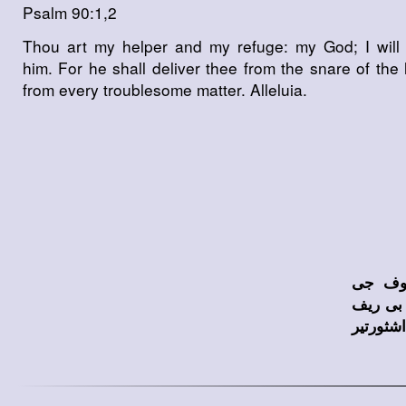
Psalm 90:1,2
Thou art my helper and my refuge: my God; I will
him. For he shall deliver thee from the snare of the 
from every troublesome matter. Alleluia.
يروف جى
 بى ريف
شثورتير