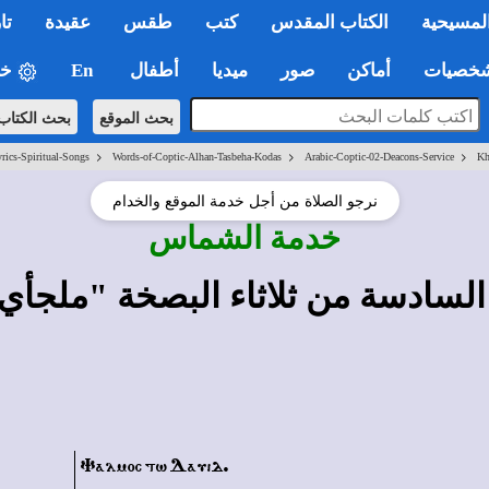
لمسيحية
الكتاب المقدس
كتب
طقس
عقيدة
تا
صيات
أماكن
صور
ميديا
أطفال
En
خي
بحث الموقع
بحث الكتاب
>
>
>
rics-Spiritual-Songs
Words-of-Coptic-Alhan-Tasbeha-Kodas
Arabic-Coptic-02-Deacons-Service
Kh
نرجو الصلاة من أجل خدمة الموقع والخدام
خدمة الشماس
Yalmoc tw Dauid.