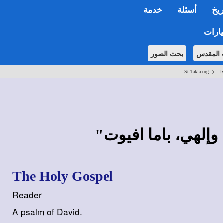
ريخ
أسئلة
خدمة
ارات
 المقدس
بحث الصور
>
St-Takla.org
Ly
The Holy Gospel
Reader
A psalm of David.