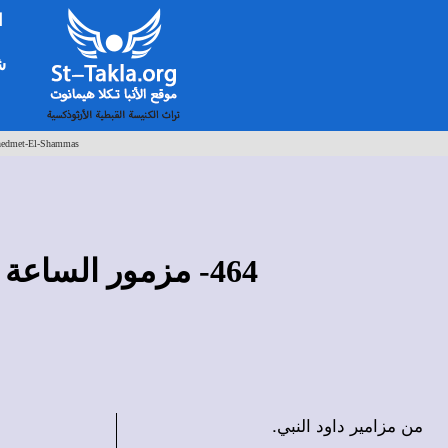
ا
شخ
edmet-El-Shammas
464- مزمور الساعة السادسة من ثلاثاء البصخة "ملجأي وإلهي، باما افيوت"
من مزامير داود النبي.