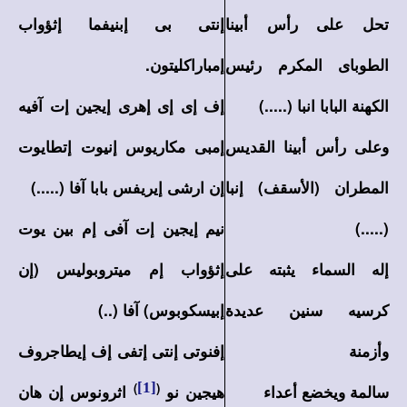
تحل على رأس أبينا
إنتى بى إبنيفما إثؤواب
الطوباى المكرم رئيس
إمباراكليتون.
الكهنة البابا انبا (.....)
إف إى إى إهرى إيجين إت آفيه
وعلى رأس أبينا القديس
إمبى مكاريوس إنيوت إتطايوت
المطران (الأسقف) إنبا
إن ارشى إيريفس بابا آفا (.....)
(.....)
نيم إيجين إت آفى إم بين يوت
إله السماء يثبته على
إثؤواب إم ميتروبوليس (إن
كرسيه سنين عديدة
إبيسكوبوس) آفا (..)
وأزمنة
إفنوتى إنتى إتفى إف إيطاجروف
)
[1]
(
سالمة ويخضع أعداء
هيجين نو
اثرونوس إن هان