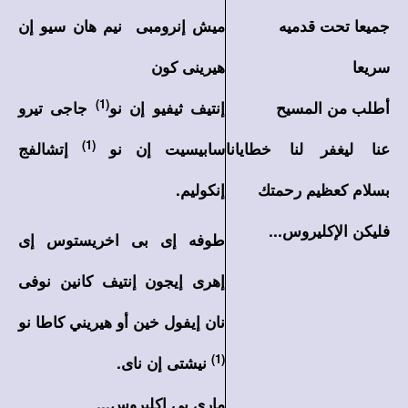
جميعا تحت قدميه
ميش إنرومبى نيم هان سيو إن
سريعا
هيرينى كون
(1)
أطلب من المسيح
إنتيف ثيفيو إن نو
جاجى تيرو
(1)
عنا ليغفر لنا خطايانا
سابيسيت إن نو
إتشالفج
بسلام كعظيم رحمتك
إنكوليم.
فليكن الإكليروس...
طوفه إى بى اخريستوس إى
إهرى إيجون إنتيف كانين نوفى
نان إيفول خين أو هيريني كاطا نو
(1)
نيشتى إن ناى.
مارى بى إكليروس...