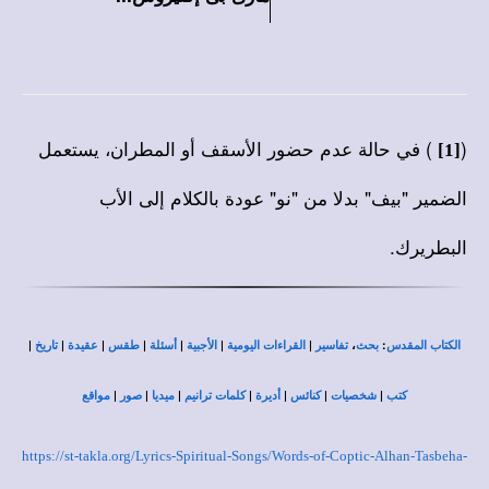
(
) في حالة عدم حضور الأسقف أو المطران، يستعمل
[1]
الضمير "بيف" بدلا من "نو" عودة بالكلام إلى الأب
البطريرك.
|
|
|
|
|
|
|
،
:
الكتاب المقدس
بحث
تفاسير
القراءات اليومية
الأجبية
أسئلة
طقس
عقيدة
تاريخ
|
|
|
|
|
|
|
كتب
شخصيات
كنائس
أديرة
كلمات ترانيم
ميديا
صور
مواقع
https://st-takla.org/Lyrics-Spiritual-Songs/Words-of-Coptic-Alhan-Tasbeha-