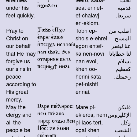
قدميه
seat ennef-
under his
`n,wlem.
سريعا.
et-chalavj
feet quickly.
en-eklom.
اطلب من
Tobh ep-
Pray to
Twbh `eP=,=c
المسيح
shois e-ehrei
Christ on
`e`hryi `ejwn
عنا ليغفر
egon entef-
our behalf
`ntef,a nennobi
لنا خطايانا
ka nen-novi
that He may
nan `ebol@ qen
بسلام
nan evol,
forgive us
ouhiryny kata
كعظيم
khen oo-
our sins in
pefnis] `nnai.
رحمتك.
herini kata
peace
according to
pef-nishti
His great
ennai.
mercy.
فليكن
Mare pi-
May the
Mare pi`klyroc@
الإكليروس
ekleros, nem
clergy and
nem pilaoc
وكل
pi-laos terf,
all the
tyrf@ oujai qen
الشعب
ogai khen
people be
`P=o=c@ je `amyn
ec`eswpi.