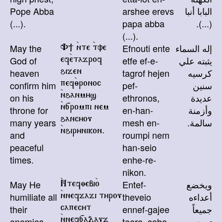
البابا أنبا
arshee erevs
Pope Abba
(
...
).
papa abba
(...).
(
...
).
إله السماء
Efnouti ente
May the
V] `nte `tve
يثبته علي
etfe ef-e-
God of
ef`etajrof
كرسيه
tagrof hejen
heaven
hijen
سنين
pef-
confirm him
pef`;ronoc
عديدة
ethronos,
on his
`nhanmys
وأزمنة
en-han-
throne for
`n[rompi nem
سالمة.
mesh en-
many years
hancyou
and
roumpi nem
`nhirynikon.
peaceful
han-seio
times.
enhe-re-
nikon.
ويخضع
Entef-
May He
`Ntef;ebi`o
أعداءه
theveio
humiliate all
`nnefjaji tyrou
جميعاً
ennef-gajee
their
capecyt
تحت
teero, saba-
enemies
`nnef[alauj