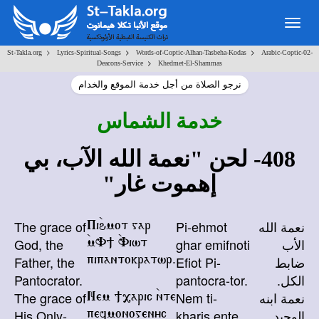
Togg
navig
>
>
>
St-Takla.org
Lyrics-Spiritual-Songs
Words-of-Coptic-Alhan-Tasbeha-Kodas
Arabic-Coptic-02-
>
Deacons-Service
Khedmet-El-Shammas
نرجو الصلاة من أجل خدمة الموقع والخدام
خدمة الشماس
408- لحن "نعمة الله الآب، بي
إهموت غار"
نعمة الله
Pi-ehmot
The grace of
Pi`hmot gar
الأب
ghar emifnoti
God, the
`mV] `Viwt
ضابط
Efiot Pi-
Father, the
pipantokratwr.
الكل.
pantocra-tor.
Pantocrator.
نعمة ابنه
Nem ti-
The grace of
Nem ],aric `nte
الوحيد
kharis ente
His Only-
pefmonogenyc