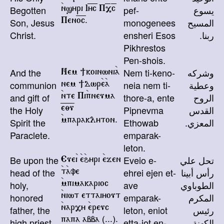
يسوع
pef-
Begotten
`nsyri I=y=c P=,=c
المسيح
monogenees
Son, Jesus
Pen=o=c.
ربنا.
ensheri Esos
Christ.
Pikhrestos
Pen-shois.
وشركه
Nem ti-keno-
And the
Nem ]koinwni`a
وعطية
neia nem ti-
communion
nem ]dwr`e`a
الروح
thore-a, ente
and gift of
`nte Pi`pneuma
القدس
Pipnevma
the Holy
=e=;=u
المعزي.
Ethowab
Spirit the
`mparaklyton.
Paraclete.
emparak-
leton.
تحل علي
Eveio e-
Be upon the
Eue`i `e`hyri `ejen
رأس أبينا
ehrei ejen et-
head of the
`t`ave
الطوباوي
ave
holy,
`mpimakarioc
المكرم
emparak-
honored
`niwt ettaiyout
رئيس
leton, eniot
father, the
`nar,y `ereuc
الكهنة
etta-iot en-
high priest,
papa abba (
...
).