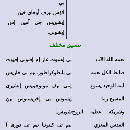
بي
لاؤس تيرف أوجاي خين
إبشويس جي آمين إس
إيشوبي.
تنسيق مختلف
نعمة الله الآب
بى إهموت غار إم إفنوتى إفيوت
ضابط الكل نعمة
بى بانطوكراطور. نيم تى خاريس
ابنه الوحيد يسوع
إنتى بيف مونوجينيس إنشيرى
المسيح ربنا
إيسوس بى إخريستوس بين
وشريكة عطية الروح
شويس.
القدس المعزي
نيم تى كينونيا نيم تى ذورى آ