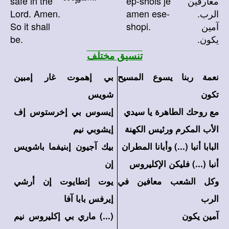
معارفين
ep-shois je
safe in the
الرب.
amen ese-
Lord. Amen.
آمين
shopi.
So it shall
يكون.
be.
تنسيق مختلف
نعمة ربنا يسوع المسيح
بي إهموت غار إمبين
تكون
شويس
مع روحك الطاهرة يا سيدي
إيسوس بي إخرستوس إف
الأب المكرم ورئيس الكهنة
إيشوبي نيم
البابا أنبا (
...
) وأبانا المطران
بيك آجيون إبنيفما باشويس
أنبا (
...
) فليكن الإكليروس
إن
وكل الشعب معافين في
يوت إتطايوت إن أرشي
الرب
إيرفس بابا آفا
آمين يكون
(...) ماري بي إكليروس نيم