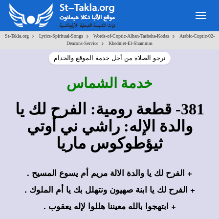
Togg
navig
>
>
>
St-Takla.org
Lyrics-Spiritual-Songs
Words-of-Coptic-Alhan-Tasbeha-Kodas
Arabic-Coptic-02-
>
Deacons-Service
Khedmet-El-Shammas
نرجو الصلاة من أجل خدمة الموقع والخدام
خدمة الشماس
381- قطعة رومية: الفرح لك يا
والدة الإله: راشي ني أوتي
ثيؤطوكوس ماريا
+ الفرح لك يا والدة الالة مريم أم يسوع المسيح .
+ الفرح لك يا ابنة صهيون ونتهلل بك يا أم الملوك .
+ ابتهجوا بالله معيننا هللوا لإله يعقوب .