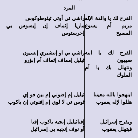
المرد
الفرح لك يا والدة الإله
راشي ني أوتي ثيئوطوكوس
مريم أم يسوع
ماريا إثماف إن إيسوس بي
المسيح
إخرستوس
الفرح لك يا ابنة
راشي ني او إتنشيري إنسيون
صهيون
ثيليل إمماف إثماف أم إبؤرو
ونتهلل بك يا أم
الملوك
ابتهجوا بالله معيننا
ثيليل إم إفنوتي إم بين فو إي
هللوا لإله يعقوب
ثوس تي لا لوي إم إفنوتي إن ياكوب
ويفرح إسرائيل
إفناثيليل إنجيه ياكوب إفنا
فيتهلل يعقوب
أو نوف إنجيه بي إسرائيل