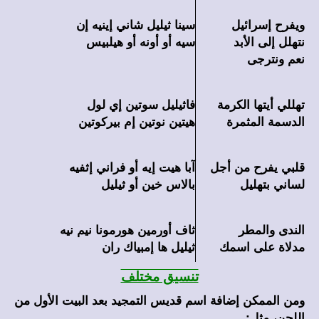
ويفرح إسرائيل
سينا ثيليل شاني إينيه إن
نتهلل إلى الأبد
سيه أو أونه أو هيلبيس
نعم ونترجى
تهللي أيتها الكرمة
فاثيليل سوتين إي لول
الدسمة المثمرة
هيتين نوتين إم بيركوتين
قلبي يفرح من أجل
آبا هيت إيه أو فراني إثفيه
لساني بتهليل
بالاس خين أو ثيليل
الندى والمطر
ثاف أورمين هورمونا نيم نيه
مدلاة على اسمك
ثيليل ها إمبياك ران
تنسيق مختلف
ومن الممكن إضافة اسم قديس التمجيد بعد البيت الأول من
اللحن، مثل: