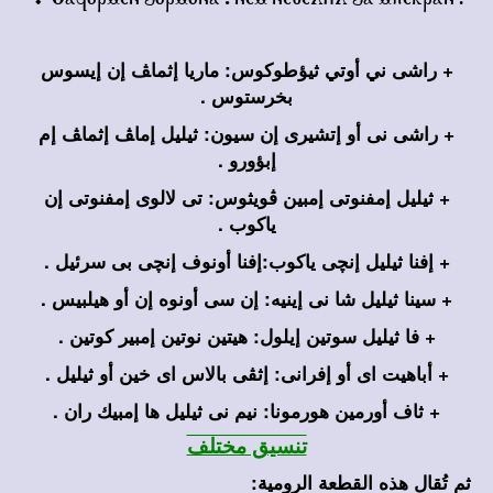
+ راشى ني أوتي ثيؤطوكوس: ماريا إثماﭫ إن إيسوس
بخرستوس .
+ راشى نى أو إتشيرى إن سيون: ثيليل إماﭫ إثماﭫ إم
إبؤورو .
+ ثيليل إمفنوتى إمبين ڤويثوس: تى لالوى إمفنوتى إن
ياكوب .
+ إفنا ثيليل إنچى ياكوب:إفنا أونوف إنچى بى سرئيل .
+ سينا ثيليل شا نى إينيه: إن سى أونوه إن أو هيلبيس .
+ فا ثيليل سوتين إيلول: هيتين نوتين إمبير كوتين .
+ أباهيت اى أو إفرانى: إثڤى بالاس اى خين أو ثيليل .
+ ثاف أورمين هورمونا: نيم نى ثيليل ها إمبيك ران .
تنسيق مختلف
ثم تُقال هذه القطعة الرومية
: