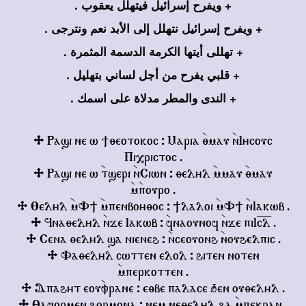
+ ويفرح إسرائيل فيتهلل يعقوب .
+ ويفرح إسرائيل نتهلل إلى الأبد نعم ونترجى .
+ تهللى أيتها الكرمة الدسمة المثمرة .
+ قلبي يفرح من أجل لساني بتهليل .
+ الندى والمطر مدلاة على اسمك .
/ Ra2i ne w 50eotokoc : Maria `0mav `nI3covc
Pixrictoc .
/ Ra2i ne w `t2eri `nCiwn : 0el3l `mmav `0mav
`m`povro .
/ )el3l `mF5 `mpenbo30oc : 5laloi `mF5 `nIakwb .
/ $na0el3l `nge Iakwb : `4naovno4 `nge piI=c=l .
/ Cena 0el3l 2a nieneh : `nceovonh `novhelpic .
/ Fa0el3l cwtten elol : hiten noten
`mperkotten .
/ Apah3t eov`frane : e0be palace qen ov0el3l .
/ )a4ormen hormona : nem ne0el3l ha `mpekran .