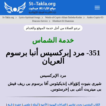
Togg
navig
>
>
>
St-Takla.org
Lyrics-Spiritual-Songs
Words-of-Coptic-Alhan-Tasbeha-Kodas
Arabic-Coptic-02-
>
Deacons-Service
Khedmet-El-Shammas
نرجو الصلاة من أجل خدمة الموقع والخدام
خدمة الشماس
351- مرد إبركسيس أنبا برسوم
العريان
مرد الإبركسيس
شيرى بنيوت إثؤواف إنذيكيئوس آفا برسوم بى ريف فيش
بى مينريت أنتى بى إخرستوس.
|
|
|
|
|
|
|
،
:
الكتاب المقدس
بحث
تفاسير
القراءات اليومية
الأجبية
أسئلة
طقس
عقيدة
تاريخ