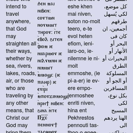
intend to
eshe khen
كل موضع،
qen mai
travel
mai niven,
لكي يُسهل
niben@
anywhere,
coutwn
soton no-moit
طرقهم
noumwit
that God
teero, e-te
أجمعين، ان
tyrou@ `ite
may
evol heten
كان فى
`ebol hiten
straighten all
efiom, ieni-
البحر أو
`viom ie
their ways,
iaro-oo, ie-
الأنهار أو
niiarwou ie
whether by
nilemne ie ni-
البحيرات أو
nilumny ie
sea, rivers,
moit
الطرق
nimwit
lakes, roads,
emmoshe, (ie
المسلوكة
`mmosi@ (ie
air, or those
pi-a-er) ie ev-
أو الجو أو
piayr) ie
who are
ere empo-
المسافرين
eu`iri
traveling by
jenmoshee
بكل نوع،
`mpoujinmosi
any other
enriti niven,
لكى
`nry] niben@
means, that
hina ent
المسيح
hina `nte
Christ our
Pekhrestos
الهنا يردهم
P=,=c
God may
pennouti tas-
الى
pennou]
bring them
thoo-o enee-
مساكنهم
tac;wou