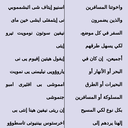
واخوتنا المسافرين
اسنيو إيتاف شى ائبشمموبي
والذين يضمرون
نى إيثمفئى ايشى خين ماى
السفر في كل موضع،
نيفين سوتون نومويت تيرو
لكي يسهل طرقهم
إيتى
أجميعن، إن كان في
إيفول هيتين إفيوم يى نى
البحر أو الأنهار أو
ياروؤويى نيليمنى يى نمويت
البحيرات أو الطرق
امموشى بى افئيرى امبو
المسلوكة أو المسافرين
جنموشى
بكل نوع لكي المسيح
إن ريتى نيفين هينا إنتى بى
إلهنا يردهم إلى
اخرستوس بيننيوتى تاسطوؤو