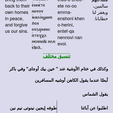
back to their
ete no-oo
سالمين،
`eny`ete
own homes
emma-
ويغفر لنا
nouou
in peace,
enshoni khen
خطايانا.
`mma`nswni
and forgive
o-herini,
qen
us our sins.
entef-qa
ouhiryny@
nennovi nan
`ntef,a
evol.
nennobi nan
`ebol.
تنسيق مختلف
وكذلك في ختام الأوشية عند " خين بيك أوجاى" وفي باكر
أيضًا عندما يقول الكاهن أوشيه المسافرين
يقول الشماس
اطلبوا عن آبائنا
طوفه إيجين نينوتى نيم نين