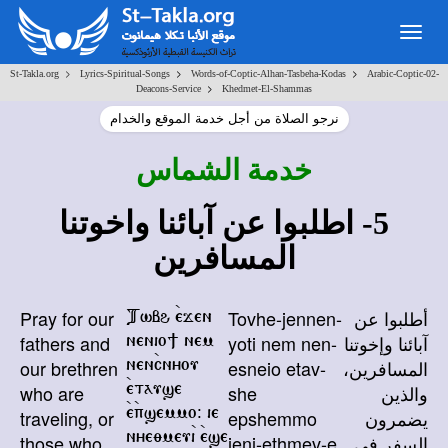
Togg
navig
>
>
>
St-Takla.org
Lyrics-Spiritual-Songs
Words-of-Coptic-Alhan-Tasbeha-Kodas
Arabic-Coptic-02-
>
Deacons-Service
Khedmet-El-Shammas
نرجو الصلاة من أجل خدمة الموقع والخدام
خدمة الشماس
5- اطلبوا عن آبائنا واخوتنا
المسافرين
Pray for our
Tovhe-jennen-
أطلبوا عن
Twbh `ejen
fathers and
yoti nem nen-
آبائنا وإخوتنا
nenio] nem
our brethren
esneio etav-
المسافرين،
nen`cnyou
who are
she
والذين
`etause
traveling, or
epshemmo
يضمرون
`e`psemmo@ ie
those who
ieni-ethmev-e
السفر فى
nye;meu`i `ese