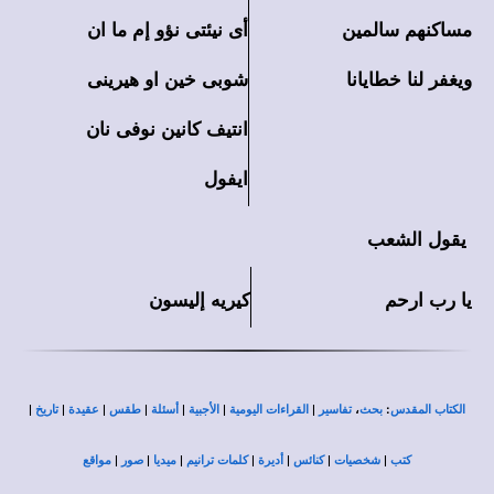
مساكنهم سالمين
أى نيئتى نؤو إم ما ان
ويغفر لنا خطايانا
شوبى خين او هيرينى
انتيف كانين نوفى نان
ايفول
يقول الشعب
يا رب ارحم
كيريه إليسون
|
|
|
|
|
|
|
،
:
الكتاب المقدس
بحث
تفاسير
القراءات اليومية
الأجبية
أسئلة
طقس
عقيدة
تاريخ
|
|
|
|
|
|
|
كتب
شخصيات
كنائس
أديرة
كلمات ترانيم
ميديا
صور
مواقع