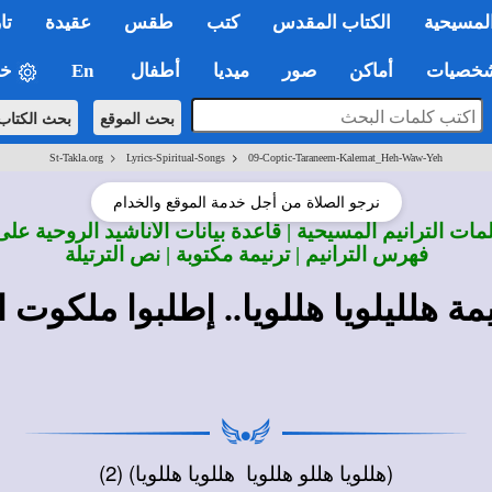
لمسيحية
الكتاب المقدس
كتب
طقس
عقيدة
تا
صيات
أماكن
صور
ميديا
أطفال
En
خي
بحث الموقع
بحث الكتاب
>
>
St-Takla.org
Lyrics-Spiritual-Songs
09-Coptic-Taraneem-Kalemat_Heh-Waw-Yeh
نرجو الصلاة من أجل خدمة الموقع والخدام
ات الترانيم المسيحية | قاعدة بيانات الأناشيد الروحية على
فهرس الترانيم | ترنيمة مكتوبة | نص الترتيلة
ة هلليلويا هللويا.. إطلبوا ملكوت ا
(هللويا هللو هللويا هللويا هللويا) (2)