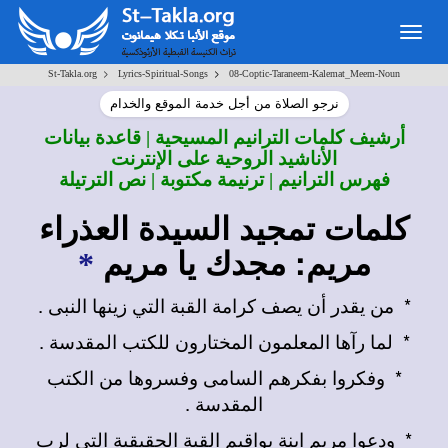
Togg
navig
>
>
St-Takla.org
Lyrics-Spiritual-Songs
08-Coptic-Taraneem-Kalemat_Meem-Noun
نرجو الصلاة من أجل خدمة الموقع والخدام
أرشيف كلمات الترانيم المسيحية | قاعدة بيانات
الأناشيد الروحية على الإنترنت
فهرس الترانيم | ترنيمة مكتوبة | نص الترتيلة
كلمات تمجيد السيدة العذراء
مريم: مجدك يا مريم
*
*
من يقدر أن يصف كرامة القبة التي زينها النبى .
*
لما رآها المعلمون المختارون للكتب المقدسة .
*
وفكروا بفكرهم السامى وفسروها من الكتب
المقدسة .
*
ودعوا مريم ابنة يواقيم القبة الحقيقية التي لرب