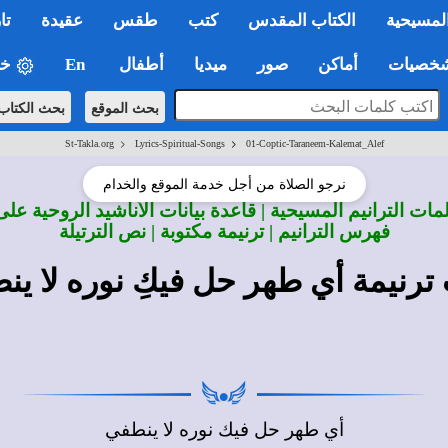
لمسيحية
الكتاب المقدس
كتب
طقس
عقيدة
تا
صيات
أماكن
صور
ميديا
أطفال
En
خي
بحث الموقع
بحث الكتاب
>
>
St-Takla.org
Lyrics-Spiritual-Songs
01-Coptic-Taraneem-Kalemat_Alef
نرجو الصلاة من أجل خدمة الموقع والخدام
ات الترانيم المسيحية | قاعدة بيانات الأناشيد الروحية على
فهرس الترانيم | ترنيمة مكتوبة | نص الترتيلة
ترنيمة أي طهر حل فيكِ نوره لا ين
أي طهر حل فيك نوره لا ينطفي