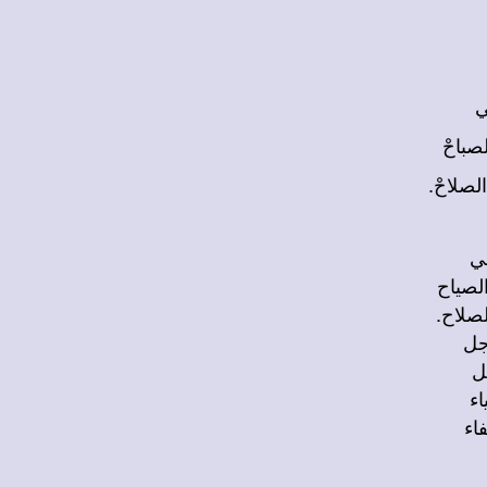
ي
لصباحْ
لصلاحْ.
في
لصياح
صلاح.
جل
ل
اء
اء