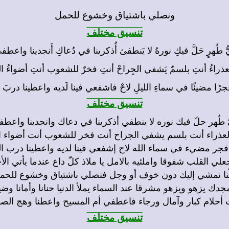
ونصلي باشتياق وخشوع للحمل
تنسيق مختلف
يُّ طُهرٍ حَلَّ فيكِ نورهُ لا يَنطفئ أُذكرينا في دُعاكِ أَنجدينا واعطف
 العذراءُ أنتِ بلسمٌ يَشفي الجِراحْ أنتِ فخرٌ للشعوب أنتِ أضواءُ ا
جرًا مضيئًا في سماءِ الليلِ لاحْ فاشفعي فينا لَديه واعطينا دربَ ا
تنسيق مختلف
 طُهر حلّ فيك نوره لا ينطفي أذكرينا في دعاك وانجدينا واعط
 العذراء أنت بلسم يشفي الجراح أنت فخر للشعوب أنت أضواء ا
جر مضيء في سماء الله لاح إشفعي فينا لديه واعطينا درب ال
جعلي القلب شفوقا واملئيه بالامل يا ملاذ كلّ داع عندما يأتي الأ
ّنا نمشي إليك دون خوف أو وجل فنصلي باشتياق وخشوع للحم
جدك يزهو ويزهو مشرقا عند السماء يملأ الدنيا حنانا وأمانا وضي
 أحلام كبار وآمال ورجاء فاعطفي أم المسيح واعطنا وهج الصف
تنسيق مختلف