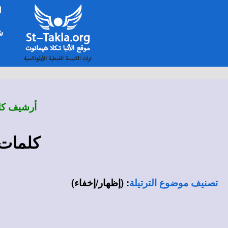
ا
شخ
أرشيف كلم
كلمات 
:
(إظهار/إخفاء)
تصنيف موضوع الترتيلة