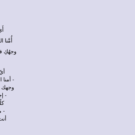
أَ
أُمَّنا
وجهُكِ ف
أيّ
- أمنا
وجهك ف
- إ
كل
- م
أنت