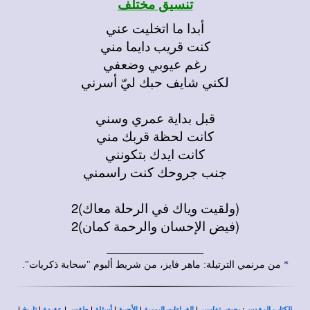
تنسيق مختلف
أبدا ما اتخليت عني
كنت قريب دايما مني
رغم عيوبي وضعفي
لكني شايف حبك ليّ أسرني
قبل بداية عمري وسني
كانت لحظة قربك مني
كانت ايدك بتكونني
جنب جروحك كنت راسمني
(ولقيت وياك في الرحلة معاك)2
(فيض الإحسان والرحمة كمان)2
____________________
*
من مرنمي الترتيلة: ماهر فايز، من شريط ألبوم "سحابة ذكريات".
|
|
|
|
|
|
|
،
:
الكتاب المقدس
بحث
تفاسير
القراءات اليومية
الأجبية
أسئلة
طقس
عقيدة
تاريخ