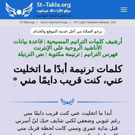
Togg
navig
>
>
St-Takla.org
Lyrics-Spiritual-Songs
01-Coptic-Taraneem-Kalemat_Alef
نرجو الصلاة من أجل خدمة الموقع والخدام
أرشيف كلمات الترانيم المسيحية | قاعدة بيانات
الأناشيد الروحية على الإنترنت
فهرس الترانيم | ترنيمة مكتوبة | نص الترتيلة
كلمات ترنيمة أبدًا ما اتخليت
عني، كنت قريب دايمًا مني
*
أبدا ما اتخليت عني كنت قريب دايمًا مني
رغم عيوبي وضعفي لكني شايف حبك ليّ آسرني
قبل بداية عمري وسني كانت لحظة قربك مني
كانت إيدك بتكونني جنب جروحك كنت راسمني