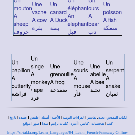
Un
Un
Un
Une
Un
Un
mouton
éléphant
ours
vache
canard
poisson
A
An
A
A cow
A Duck
A fish
sheep
elephant
bear
سمكة
بطة
بقرة
دب
فيل
خروف
Un
Un
Une
Un
singe
Une
Une
papillon
souris
serpent
A
grenouille
abeille
A
A
A
monkey
A frog
A bee
butterfly
mouse
snake
/ ape
ضفدعة
نحلة
ثعبان
فأر
فراشة
قرد
|
|
|
|
|
|
|
،
:
الكتاب المقدس
بحث
تفاسير
القراءات اليومية
الأجبية
أسئلة
طقس
عقيدة
تاريخ
|
|
|
|
|
|
|
كتب
شخصيات
كنائس
أديرة
كلمات ترانيم
ميديا
صور
مواقع
https://st-takla.org/Learn_Languages/04_Learn_French-Fransawy-Online-