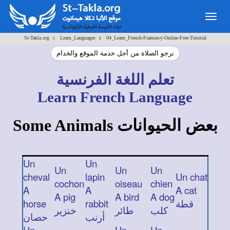
Togg
navig
>
>
St-Takla.org
Learn_Languages
04_Learn_French-Fransawy-Online-Free-Tutorial
نرجو الصلاة من أجل خدمة الموقع والخدام
تعلم
اللغة الفرنسية
Learn French Language
Some Animals
بعض الحيوانات
Un
Un
Un
Un
Un
cheval
lapin
Un chat
cochon
oiseau
chien
A
A
A cat
A pig
A bird
A dog
horse
rabbit
قطة
كلب
طائر
خنزير
أرنب
حصان