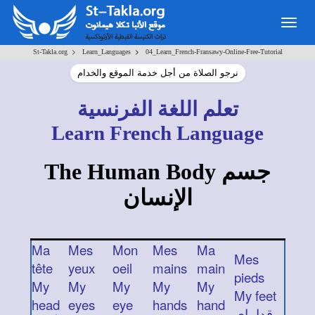
Togg
navig
>
>
St-Takla.org
Learn_Languages
04_Learn_French-Fransawy-Online-Free-Tutorial
نرجو الصلاة من أجل خدمة الموقع والخدام
تعلم
اللغة الفرنسية
Learn French Language
The Human Body
جسم
الإنسان
Ma
Mes
Mon
Mes
Ma
Mes
tête
yeux
oeil
mains
main
pieds
My
My
My
My
My
My feet
head
eyes
eye
hands
hand
قداماي