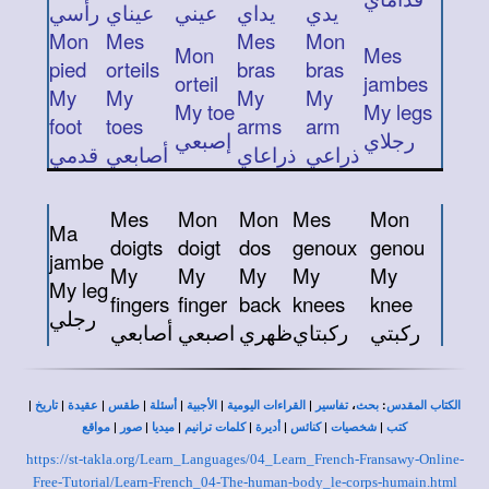
يدي
يداي
عيني
عيناي
رأسي
Mon
Mes
Mes
Mon
Mon
Mes
pied
orteils
bras
bras
orteil
jambes
My
My
My
My
My toe
My legs
foot
toes
arms
arm
رجلاي
إصبعي
ذراعي
ذراعاي
أصابعي
قدمي
Mes
Mon
Mon
Mes
Mon
Ma
doigts
doigt
dos
genoux
genou
jambe
My
My
My
My
My
My leg
fingers
finger
back
knees
knee
رجلي
ركبتي
ركبتاي
ظهري
اصبعي
أصابعي
|
|
|
|
|
|
|
،
:
الكتاب المقدس
بحث
تفاسير
القراءات اليومية
الأجبية
أسئلة
طقس
عقيدة
تاريخ
|
|
|
|
|
|
|
كتب
شخصيات
كنائس
أديرة
كلمات ترانيم
ميديا
صور
مواقع
https://st-takla.org/Learn_Languages/04_Learn_French-Fransawy-Online-
Free-Tutorial/Learn-French_04-The-human-body_le-corps-humain.html