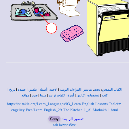
|
|
|
|
|
|
|
،
:
الكتاب المقدس
بحث
تفاسير
القراءات اليومية
الأجبية
أسئلة
طقس
عقيدة
تاريخ
|
|
|
|
|
|
|
كتب
شخصيات
كنائس
أديرة
كلمات ترانيم
ميديا
صور
مواقع
https://st-takla.org/Learn_Languages/03_Learn-English-Lessons-Taaleim-
engelizy-Free/Learn-English_29-The-Kitchen-1_Al-Matbakh-1.html
Copy
تقصير الرابط:
tak.la/ysps5vc