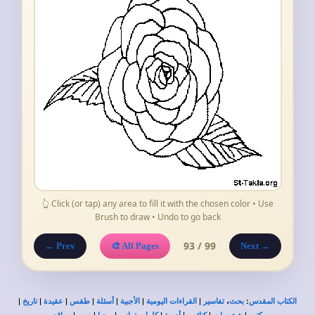
👆 Click (or tap) any area to fill it with the chosen color • Use
Brush to draw • Undo to go back
93 / 99
← Prev
🎨 All Pages
Next →
|
|
|
|
|
|
|
،
:
الكتاب المقدس
بحث
تفاسير
القراءات اليومية
الأجبية
أسئلة
طقس
عقيدة
تاريخ
|
|
|
|
|
|
|