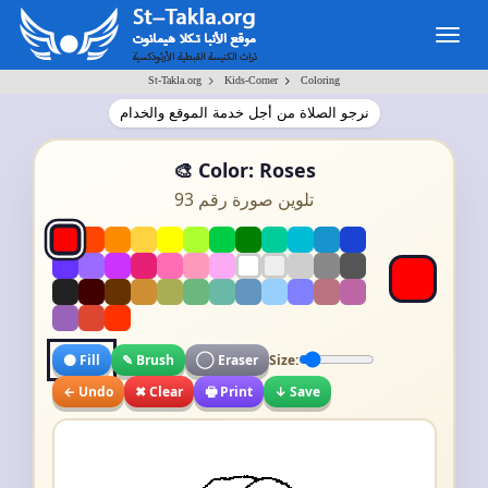
Togg
navig
>
>
St-Takla.org
Kids-Corner
Coloring
نرجو الصلاة من أجل خدمة الموقع والخدام
🎨 Color: Roses
تلوين صورة رقم 93
⚫ Fill
✎ Brush
◯ Eraser
Size:
← Undo
✖ Clear
🖶 Print
↓ Save