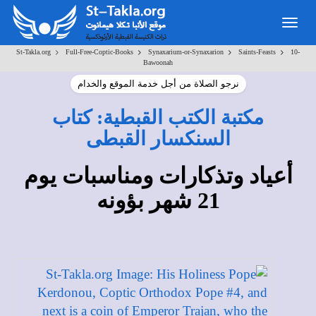
Toggle
navigation
>
>
>
>
St-Takla.org
Full-Free-Coptic-Books
Synaxarium-or-Synaxarion
Saints-Feasts
10-
Bawoonah
نرجو الصلاة من أجل خدمة الموقع والخدام
مكتبة الكتب القبطية: كتاب
السنكسار القبطى
أعياد وتذكارات ومناسبات يوم
21 شهر بؤونه