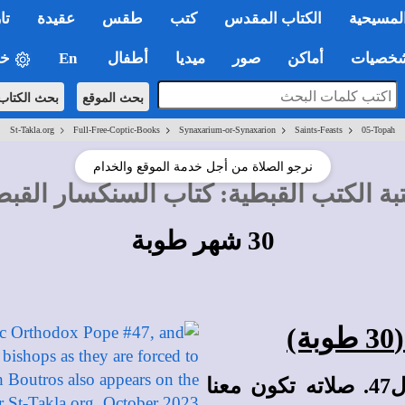
لمسيحية
الكتاب المقدس
كتب
طقس
عقيدة
تا
صيات
أماكن
صور
ميديا
أطفال
En
خي
بحث الموقع
بحث الكتاب
>
>
>
>
St-Takla.org
Full-Free-Coptic-Books
Synaxarium-or-Synaxarion
Saints-Feasts
05-Topah
نرجو الصلاة من أجل خدمة الموقع والخدام
بة الكتب القبطية
:
كتاب السنكسار القب
30 شهر طوبة
طوبة)
في هذا اليوم تذكار نياحة البابا مينا الاول ال47. صلاته تكون معنا