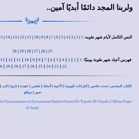
ولربنا المجد دائمًا أبديًا آمين.
.
النص الكامل لأيام شهر طوبه:
1
|
2
|
3
|
4
|
5
|
6
|
7
|
8
|
9
|
10
|
11
|
12
|
13
|
14
|
15
30
|
29
|
28
|
27
|
26
|
25
|
|
|
|
|
|
|
|
|
|
|
|
|
:
فهرس أعياد شهر طوبة يوميًا
1
2
3
4
5
6
7
8
9
10
11
12
13
|
|
|
|
|
|
|
|
0
29
28
27
26
25
24
23
22
|
|
|
|
|
|
|
|
،
:
الكتاب المقدس
بحث
تفاسير
القراءات اليومية
الأجبية
أسئلة
طقس
عقيدة
تاريخ
كتب
|
صور
مواقع
Books/Synaxarium-or-Synaxarion/Saints-Feasts/05-Topah/30-Topah-2-Mina-Pope-
47.html