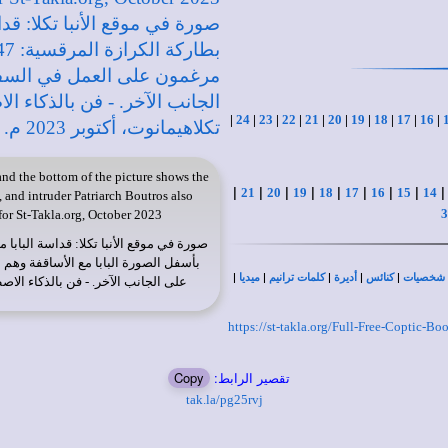
|
24
|
23
|
22
|
21
|
20
|
19
|
18
|
17
|
16
|
nd the bottom of the picture shows the
|
|
|
|
|
|
|
|
21
20
19
18
17
16
15
14
 and intruder Patriarch Boutros also
3
for St-Takla.org, October 2023.
صورة في
موقع الأنبا تكلا
بأسفل الصورة البابا مع الأساقفة وه
|
|
|
|
|
شخصيات
كنائس
أديرة
كلمات ترانيم
ميديا
على الجانب الآخر. - فن بالذكاء الاصطن
https://st-takla.org/Full-Free-Coptic-
تقصير الرابط:
Copy
tak.la/pg25rvj