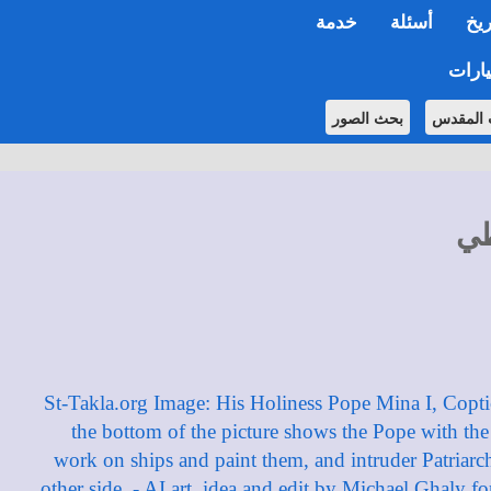
ريخ
أسئلة
خدمة
ارات
 المقدس
بحث الصور
طي