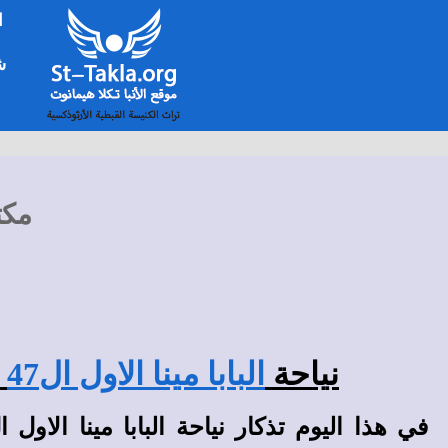
ا
شخ
مكت
نياحة
البابا مينا الاول ال47
(30 