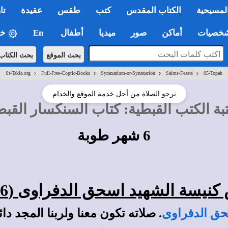
لمسيحية
الكتاب المقدس
كتب
طقس
عقيدة
تا
صيات
أماكن
صور
ميديا
أطفال
En
خي
بحث الموقع
بحث الكتاب
>
>
>
>
St-Takla.org
Full-Free-Coptic-Books
Synaxarium-or-Synaxarion
Saints-Feasts
05-Topah
نرجو الصلاة من أجل خدمة الموقع والخدام
بة الكتب القبطية
:
كتاب السنكسار القب
6 شهر طوبة
نيسة الشهيد اسحق الدفراوى (6 طوبة)
حق الدفراوى
. صلاته تكون معنا ولربنا المجد دائمً