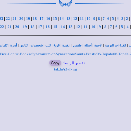
23
|
22
|
21
|
20
|
19
|
18
|
17
|
16
|
15
|
14
|
13
|
12
|
11
|
10
|
9
|
8
|
7
|
6
|
5
|
4
|
3
|
2
|
|
|
|
|
|
|
|
|
|
|
|
|
|
|
|
|
|
|
22
21
20
19
18
17
16
15
14
13
12
11
10
9
8
7
6
5
4
|
|
|
|
|
|
|
|
|
|
|
ر
القراءات اليومية
الأجبية
أسئلة
طقس
عقيدة
تاريخ
كتب
شخصيات
كنائس
أديرة
كلمات 
ull-Free-Coptic-Books/Synaxarium-or-Synaxarion/Saints-Feasts/05-Topah/06-Topah-
تقصير الرابط:
Copy
tak.la/r3vf7wg