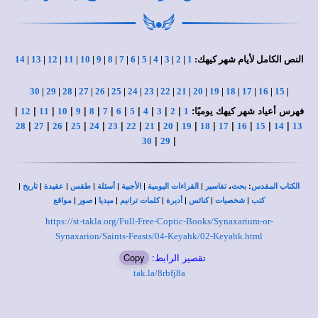
النص الكامل لأيام شهر كيهك:
1
|
2
|
3
|
4
|
5
|
6
|
7
|
8
|
9
|
10
|
11
|
12
|
13
|
14
30
|
29
|
28
|
27
|
26
|
25
|
24
|
23
|
22
|
21
|
20
|
19
|
18
|
17
|
16
|
15
|
فهرس أعياد شهر كيهك يوميًا:
|
|
|
|
|
|
|
|
|
|
|
|
12
11
10
9
8
7
6
5
4
3
2
1
|
|
|
|
|
|
|
|
|
|
|
|
|
|
|
28
27
26
25
24
23
22
21
20
19
18
17
16
15
14
13
|
|
30
29
|
|
|
|
|
|
|
،
:
الكتاب المقدس
بحث
تفاسير
القراءات اليومية
الأجبية
أسئلة
طقس
عقيدة
تاريخ
|
|
|
|
|
|
|
كتب
شخصيات
كنائس
أديرة
كلمات ترانيم
ميديا
صور
مواقع
https://st-takla.org/Full-Free-Coptic-Books/Synaxarium-or-
Synaxarion/Saints-Feasts/04-Keyahk/02-Keyahk.html
تقصير الرابط:
Copy
tak.la/8rbfj8a