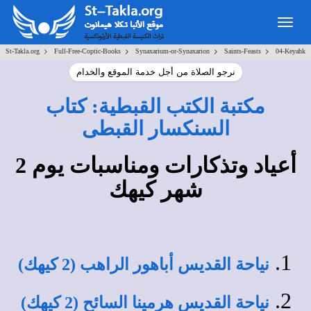
Toggle
navigation
>
>
>
>
St-Takla.org
Full-Free-Coptic-Books
Synaxarium-or-Synaxarion
Saints-Feasts
04-Keyahk
نرجو الصلاة من أجل خدمة الموقع والخدام
مكتبة الكتب القبطية: كتاب
السنكسار القبطى
أعياد وتذكارات ومناسبات يوم 2
شهر كيهك
نياحة القديس أباهور الراهب (2 كيهك)
نياحة القديس هرمينا السائح (2 كيهك)