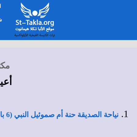
ا
شخ
مكت
أعيا
نياحة الصديقة حنة أم صموئيل النبي (6 بابة)