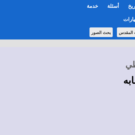
ريخ
أسئلة
خدمة
ارات
 المقدس
بحث الصور
طي