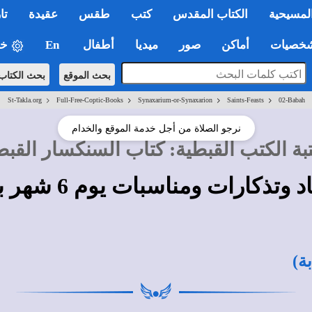
لمسيحية
الكتاب المقدس
كتب
طقس
عقيدة
تا
صيات
أماكن
صور
ميديا
أطفال
En
خي
بحث الموقع
بحث الكتاب
>
>
>
>
St-Takla.org
Full-Free-Coptic-Books
Synaxarium-or-Synaxarion
Saints-Feasts
02-Babah
نرجو الصلاة من أجل خدمة الموقع والخدام
بة الكتب القبطية
:
كتاب السنكسار القب
د وتذكارات ومناسبات يوم 6 شهر بابه