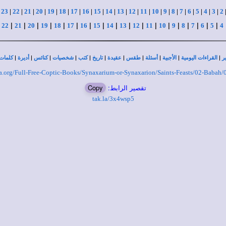
|
23
|
22
|
21
|
20
|
19
|
18
|
17
|
16
|
15
|
14
|
13
|
12
|
11
|
10
|
9
|
8
|
7
|
6
|
5
|
4
|
3
|
2
|
|
|
|
|
|
|
|
|
|
|
|
|
|
|
|
|
|
|
22
21
20
19
18
17
16
15
14
13
12
11
10
9
8
7
6
5
4
|
|
|
|
|
|
|
|
|
|
|
ر
القراءات اليومية
الأجبية
أسئلة
طقس
عقيدة
تاريخ
كتب
شخصيات
كنائس
أديرة
كلمات 
kla.org/Full-Free-Coptic-Books/Synaxarium-or-Synaxarion/Saints-Feasts/02-Babah
تقصير الرابط:
Copy
tak.la/3x4wsp5