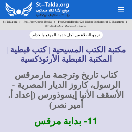
Togg
navig
>
>
>
St-Takla.org
Full-Free-Coptic-Books
FreeCopticBooks-029-Bishop-Isithoros-of-El-Baramous
001-Tarikh-MariMorkos-Al-Rasoul
نرجو الصلاة من أجل خدمة الموقع والخدام
مكتبة الكتب المسيحية | كتب قبطية |
المكتبة القبطية الأرثوذكسية
كتاب تاريخ وترجمة مارمرقس
الرسول، كاروز الديار المصرية -
الأسقف الأنبا إيسوذورس (إعداد أ.
أمير نصر)
11-
بداية مرقس