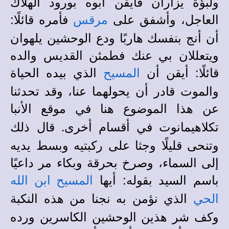
ولبؤة يزأران فأيقن أبوه بورود الهلاك
العاجل، وأشفق على
فأمره قائلًا:
مرقس
أن أنج بنفسك هاربًا ودع الوحشين يلهوان
ويتعللان بي عنك فطمئن القديس والده
قائلًا: أيقن أن
الذي بيده الحياة
المسيح
والموت قادر أن يحولهما عنا
،
وقد تحدثنا
عن هذا الموضوع هنا في
موقع الأنبا
قال ذلك
تكلاهيمانوت
في أقسام أخرى
.
وتنحى قليلًا وجثا على ركبتيه وبسط يديه
إلى السماء، وصرخ بحرقة وبكاء مر داعيًا
باسم السيد بقوله: أيها
المسيح ابن الله
الذي نؤمن به نجنا من هذه النكبة
الحي
وكف شر هذين الوحشين الكاسرين ورده