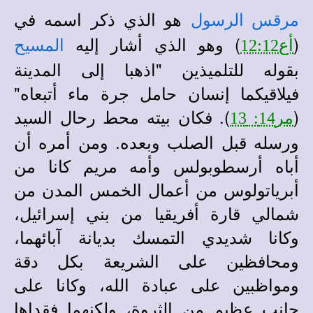
هو الذي ذكر اسمه في
مرقس
الرسول
(
) وهو الذي أشار إليه
أع12:12
المسيح
بقوله للتلميذين "اذهبا إلى المدينة
فيلاقيكما إنسان حامل جرة ماء أتبعاه"
(
). فكان بيته محط رحال السيد
مر14: 13
ورسله قبل الصلب وبعده. ومن أمره أن
أباه أرسطوبولس وأمه مريم كانا من
أبرياتولوس من أعمال الخمس المدن من
شمالي قارة أفريقيا من بني إسرائيل،
وكانا شديدي التمسك بديانة آبائهما،
ومحافظين على الشريعة بكل دقة
ومواظبين على عبادة الله، وكانا على
جانب عظيم من الثروة، ولكنهما فقداها