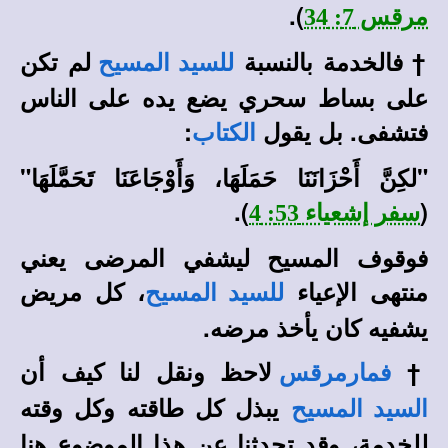
).
مرقس 7: 34
†
فالخدمة بالنسبة
لم تكن
للسيد المسيح
على بساط سحري يضع يده على الناس
فتشفى. بل يقول
:
الكتاب
"لكِنَّ أَحْزَانَنَا حَمَلَهَا، وَأَوْجَاعَنَا تَحَمَّلَهَا
"
).
(
سفر إشعياء 53: 4
فوقوف المسيح ليشفي المرضى يعني
منتهى الإعياء
، كل مريض
للسيد المسيح
يشفيه كان يأخذ مرضه.
†
لاحظ ونقل لنا كيف أن
فمارمرقس
يبذل كل طاقته وكل وقته
السيد المسيح
للخدمة
،
وقد تحدثنا عن هذا الموضوع هنا