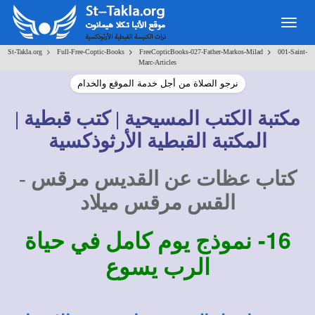
Togg
navig
>
>
>
St-Takla.org
Full-Free-Coptic-Books
FreeCopticBooks-027-Father-Markos-Milad
001-Saint-
Marc-Articles
نرجو الصلاة من أجل خدمة الموقع والخدام
مكتبة الكتب المسيحية | كتب قبطية |
المكتبة القبطية الأرثوذكسية
كتاب عظات عن القديس مرقس -
القس مرقس ميلاد
16-
نموذج يوم كامل في حياة
الرب يسوع