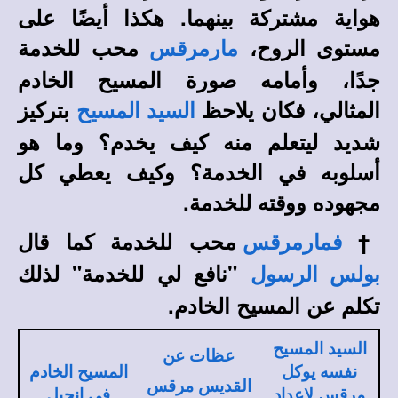
هواية مشتركة بينهما. هكذا أيضًا على
مستوى الروح،
محب للخدمة
مارمرقس
جدًا، وأمامه صورة المسيح الخادم
المثالي، فكان يلاحظ
بتركيز
السيد المسيح
شديد ليتعلم منه كيف يخدم؟ وما هو
أسلوبه في الخدمة؟ وكيف يعطي كل
مجهوده ووقته للخدمة.
†
محب للخدمة كما قال
فمارمرقس
"نافع لي للخدمة" لذلك
بولس الرسول
تكلم عن المسيح الخادم.
السيد المسيح
عظات عن
نفسه يوكل
المسيح الخادم
القديس مرقس
مرقس لإعداد
في إنجيل