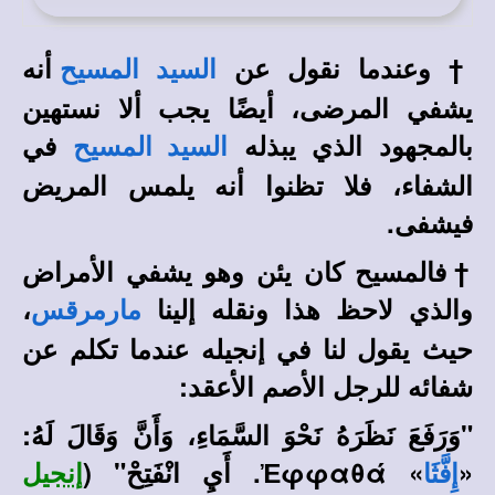
†
وعندما نقول عن
أنه
السيد المسيح
يشفي المرضى، أيضًا يجب ألا نستهين
بالمجهود الذي يبذله
في
السيد المسيح
الشفاء، فلا تظنوا أنه يلمس المريض
فيشفى.
†
فالمسيح كان يئن وهو يشفي الأمراض
والذي لاحظ هذا ونقله إلينا
،
مارمرقس
حيث يقول لنا في إنجيله عندما تكلم عن
شفائه للرجل الأصم الأعقد:
"
وَرَفَعَ نَظَرَهُ نَحْوَ السَّمَاءِ، وَأَنَّ وَقَالَ لَهُ:
«
» Ἐφφαθά. أَيِ انْفَتِحْ
"
(
إِفَّثَا
إنجيل