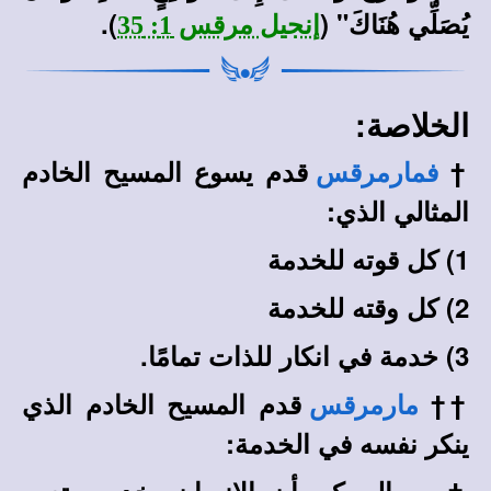
يُصَلِّي هُنَاكَ" (
).
إنجيل مرقس 1: 35
الخلاصة:
†
قدم يسوع المسيح الخادم
فمارمرقس
المثالي الذي:
1) كل قوته للخدمة
2) كل وقته للخدمة
3) خدمة في انكار للذات تمامًا.
††
قدم المسيح الخادم الذي
مارمرقس
ينكر نفسه في الخدمة:
†
من الممكن أن الإنسان يخدم ويتعب