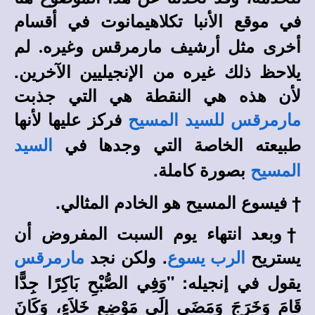
في
موقع الأنبا تكلاهيمانوت
في أقسام
لم
أخرى مثل أرشيف مارمرقس وغيره
.
يلاحظ ذلك غيره من الإنجيليين الآخرين.
لأن هذه هي النقطة هي التي جذبت
فركز عليها لأنها
مارمرقس
للسيد المسيح
طبيعته الخاصة التي وجدها في
السيد
بصورة كاملة.
المسيح
†
فيسوع المسيح هو الخادم المثالي.
†
وبعد انتهاء يوم السبت المفروض أن
يستريح
. ولكن نجد
الرب يسوع
مارمرقس
يقول في إنجيله:
"وَفِي الصُّبْحِ بَاكِرًا جِدًّا
قَامَ وَخَرَجَ وَمَضَى إِلَى مَوْضِعٍ خَلاَءٍ، وَكَانَ