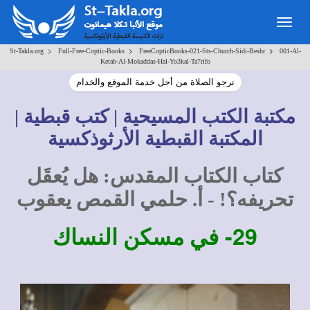
Togg
navig
>
>
>
St-Takla.org
Full-Free-Coptic-Books
FreeCopticBooks-021-Sts-Church-Sidi-Beshr
001-Al-
Ketab-Al-Mokaddas-Hal-Yo3kal-Ta7rifo
نرجو الصلاة من أجل خدمة الموقع والخدام
مكتبة الكتب المسيحية | كتب قبطية |
المكتبة القبطية الأرثوذكسية
كتاب الكتاب المقدس: هل يُعقَل
تحريفه؟! - أ. حلمي القمص يعقوب
29-
في مسكن النساك