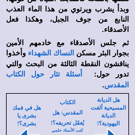
وبدأ يشرب ويرتوي من هذا الماء العذب
النابع من جوف الجبل، وهكذا فعل
الأصدقاء.
ثم جلس الأصدقاء مع خادمهم الأمين
بجوار البئر مسكن
وأخذوا
النساك الشهداء
يناقشون النقطة الثالثة من البحث والتي
تدور حول:
أسئلة تثار حول الكتاب
.
المقدس
هل الديانة
الكتاب
المسيحية ألغت
هل في فمك
المقدس: هل
الديانة
بشرى يا
يُعقَل تحريفه؟!
اليهودية؟!
بشرى؟!
كتب الأستاذ حلمي